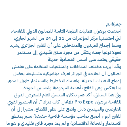
جميلة.م
اختتمت بوهران فعاليات الطبعة الثامنة للصالون الدولي للفلاحة،
التي احتضنها مركز المؤتمرات من 21 إلى 24 من الشهر الجاري،
وسط إجماع المهنيين والمتدخلين على أن الفلاح الجزائري يشهد
تحولا نوعيا جعله ينتقل من مجرد منتج تقليدي إلى مستثمر
حقيقي يعتمد على أسس اقتصادية حديثة.
وقد أبرزت مختلف المداخلات والملتقيات المنظمة على هامش
الصالون أن الفلاحة في الجزائر تعرف ديناميكية متسارعة، بفضل
إدماج التقنيات الحديثة، واعتماد التخطيط والاستثمار طويل المدى،
بما يعكس وعي الفلاح بأهمية المردودية وتحسين الجودة.
وفي هذا السياق، أكد عمر بتكان، المنسق العام للمعرض الدولي
للفلاحة بوهران AgriPro Expo،ل”كاب ديزاد “, أن الحضور القوي
للعارضين والمهنيين دليل واضح على تطور القطاع، مشيرا إلى أن
الفلاح اليوم أصبح صاحب مؤسسة فلاحية حقيقية تسير بمنطق
الاستثمار والنجاعة الاقتصادية و لم يعد مجرد فلاح تقليدي و هو ما