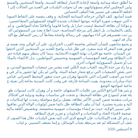
ما أطلق حملة ميدانية واسعة لإعادة الاعتبار لنظافة المدينة، واضعا المنتخبين والمسؤ
ولين المحليين أمام مسؤولياتهم، بعد أن تحولت البلديات في العديد من الحالات إلى ا
لحلقة الأضعف في تسيير هذا الملف الحساس.
فمنذ أسابيع، كثف الوالي خرجاته الميدانية الفجائية، و وقف بنفسه على النقاط السودا
ء التي شوهت صورة الولاية، موجها انتقادات شديدة اللهجة للمسؤولين المتقاعسين،
و مؤكدا أن نظافة المحيط ليست خيارا بل واجبا قانونيا وأخلاقيًا تجاه المواطنين. و لم
يكتف بالتعليمات، بل انتقل إلى مرحلة المحاسبة، حيث أطاح بعدد من المسؤولين الذ
ين ثبت تقصيرهم في أداء مهامهم، في رسالة واضحة مفادها أن زمن التساهل مع الإه
مال قد انتهى.
و يجمع متابعون للشأن المحلي بعاصمة الغرب الجزائري، على أن الوالي وجد نفسه ي
خوض هذه المعركة شبه منفرد، في ظل غياب واضح للعديد من المنتخبين الذين اختفوا
عن الميدان، خاصة مع اقتراب نهاية العهدة الانتخابية، بينما كان ينتظر منهم قيادة حم
لات النظافة ومرافقة المؤسسات العمومية وتحسيس المواطنين، بدل الاكتفاء بالمكا
تب أو تحميل المسؤولية لجهات أخرى.
و ما زاد من حدة الأزمة، الغياب شبه الكلي لعدد معتبر من جمعيات المجتمع المدني، و
حتى بعض الجمعيات التي ترفع شعار حماية البيئة، والتي لم يكن لها حضور يذكر في و
احدة من أصعب الفترات التي عاشتها وهران من حيث تدهور المحيط العمراني. فباس
تثناء مبادرات محدودة، بقيت الساحة فارغة، في وقت كانت المدينة بحاجة إلى تعبئة ج
ماعية لمواجهة الوضع.
و يثير هذا التراجع الكثير من علامات الاستفهام، خاصة و أن وهران كانت لسنوات طو
يلة تقدم كنموذج في نظافة المحيط، و نجحت في مناسبات وطنية ودولية في افتكاك
مراتب متقدمة ضمن المدن الأكثر نظافة، بفضل برامج متواصلة رصدت لها إمكانيات م
الية و بشرية معتبرة. كما أن ملف النظافة ظل دائما ضمن أولويات الولاة الذين تعاقبوا
على تسيير الولاية، حيث تم إنشاء مؤسسات عمومية متخصصة، وتخصيص أغلفة مالية
ضخمة لاقتناء العتاد و الشاحنات و الحاويات و تعزيز فرق النظافة.
و رغم كل هذه الإمكانيات، فإن الوضع الذي آلت إليه بعض البلديات خلال هذا الصيف ك
شف أن المشكلة لم تعد مرتبطة بغياب الوسائل، و إنما بضعف التسيير، و غياب
8 أغسطس 2026