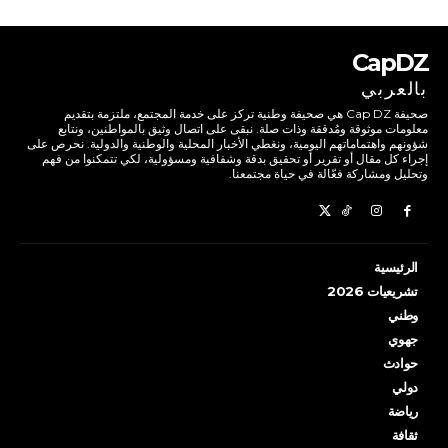
CapDZ
بالعربي
صحيفة Cap DZ هي صحيفة وطنية تركز على خدمة المجتمع، ملتزمة بتقديم
معلومات موثوقة ومُدققة وذات صلة. نبقى على اتصال وثيق بالمواطنين، ونتابع
شؤونهم واهتماماتهم اليومية، ونغطي الأخبار المحلية والوطنية والدولية. نحرص على
إجراء كل مقال أو تقرير أو تحقيق بدقة وشفافية ومسؤولية، لكي تتمكنوا من فهم
وتحليل ومشاركة فعّالة في حياة مجتمعنا.
الرئيسية
تشريعيات 2026
وطني
جهوي
حوادث
دولي
رياضة
ثقافة