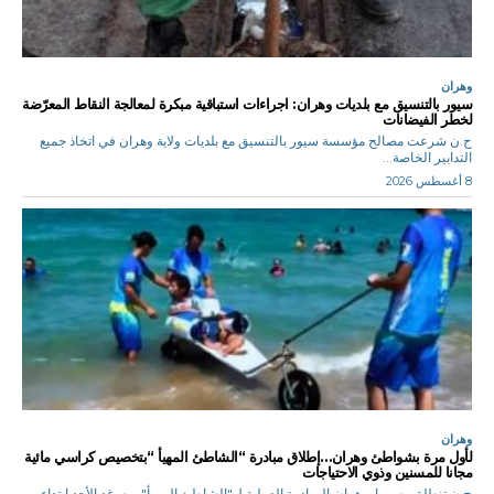
وهران
سيور بالتنسيق مع بلديات وهران: اجراءات استباقية مبكرة لمعالجة النقاط المعرّضة
لخطر الفيضانات
ح.ن شرعت مصالح مؤسسة سيور بالتنسيق مع بلديات ولاية وهران في اتخاذ جميع
التدابير الخاصة...
8 أغسطس 2026
وهران
لأول مرة بشواطئ وهران…إطلاق مبادرة “الشاطئ المهيأ “بتخصيص كراسي مائية
مجانا للمسنين وذوي الاحتياجات
ح.ن تنطلق رسميا بوهران،المبادرة العملية ل"الشاطئ المهيأ" يوم غد الأحد ابتداء