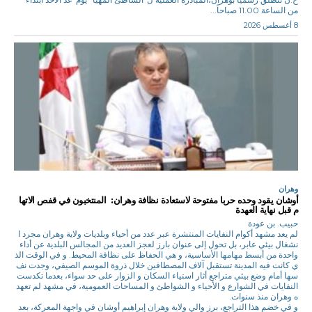
من الساعة 11.00 صباحاً...
8 أغسطس 2026
وهران
أوشان يقود وحده حربا مفتوحة لاستعادة نظافة وهران: المنتخبون في قفص الاتها
م قبل نهاية العهدة
حبيب. بن عودة
لم يعد مشهد أكوام النفايات المنتشرة عبر عدد من أحياء وبلديات ولاية وهران مجرد ا
نشغال بيئي عابر، بل تحول إلى عنوان بارز لعجز العديد من المجالس البلدية عن أداء
واحدة من أبسط مهامها الأساسية، و هي الحفاظ على نظافة المحيط. و في الوقت الذ
ي كانت فيه المدينة تستقبل آلاف المصطافين خلال ذروة الموسم الصيفي، وجدت نف
سها أمام وضع بيئي متراجع أثار استياء السكان و الزوار على حد سواء، بعدما تكدست
النفايات في الشوارع و الأحياء و الشواطئ و المساحات العمومية، في مشهد لم تعهد
ه وهران منذ سنوات.
و في خضم هذا التراجع، برز والي ولاية وهران إبراهيم أوشان في واجهة المعركة، بعد