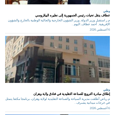
وطني
عطاف ينقل تحيات رئيس الجمهورية إلى نظيره البيلاروسي
م.ر استقبل وزير الدولة, وزير الشؤون الخارجية والجالية الوطنية بالخارج والشؤون
الإفريقية, أحمد عطاف, اليوم...
6 أغسطس 2026
وطني
إطلاق مبادرة الترويج للصناعة التقليدية في فنادق ولاية وهران
م.رياض أطلقت مديرية السياحة والصناعة التقليدية لولاية وهران، برنامجا مكثفا يتمثل
في خرجات ميدانية يشىرف...
6 أغسطس 2026