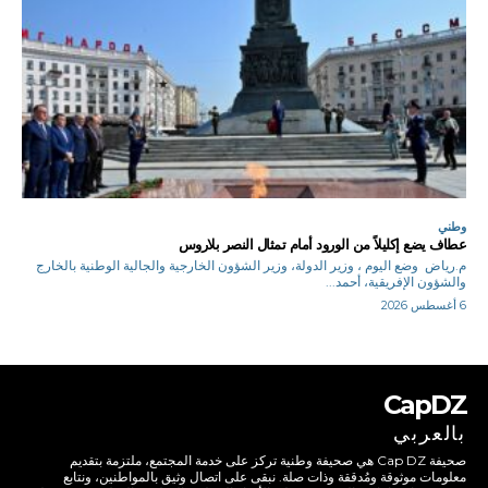
وطني
عطاف يضع إكليلاً من الورود أمام تمثال النصر بلاروس
م.رياض وضع اليوم ، وزير الدولة، وزير الشؤون الخارجية والجالية الوطنية بالخارج
والشؤون الإفريقية، أحمد...
6 أغسطس 2026
CapDZ
بالعربي
صحيفة Cap DZ هي صحيفة وطنية تركز على خدمة المجتمع، ملتزمة بتقديم
معلومات موثوقة ومُدققة وذات صلة. نبقى على اتصال وثيق بالمواطنين، ونتابع