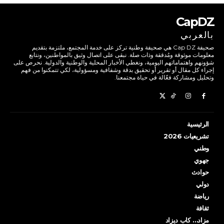
CapDZ
بالعربي
صحيفة Cap DZ هي صحيفة وطنية تركز على خدمة المجتمع، ملتزمة بتقديم
معلومات موثوقة ومُدققة وذات صلة. نبقى على اتصال وثيق بالمواطنين، ونتابع
شؤونهم واهتماماتهم اليومية، ونغطي الأخبار المحلية والوطنية والدولية. نحرص على
إجراء كل مقال أو تقرير أو تحقيق بدقة وشفافية ومسؤولية، لكي تتمكنوا من فهم
وتحليل ومشاركة فعّالة في حياة مجتمعنا.
الرئيسية
تشريعيات 2026
وطني
جهوي
حوادث
دولي
رياضة
ثقافة
مزاد… كاب ديزاد