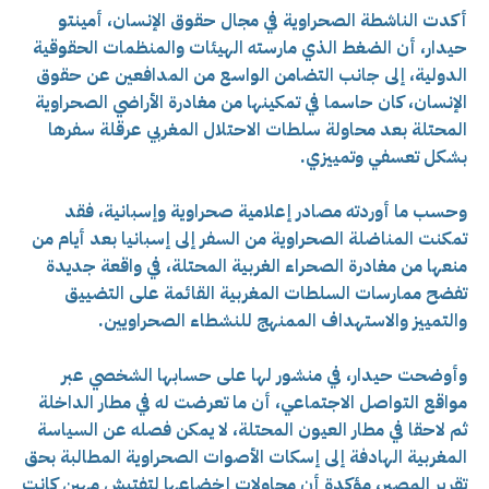
أكدت الناشطة الصحراوية في مجال حقوق الإنسان، أمينتو
حيدار، أن الضغط الذي مارسته الهيئات والمنظمات الحقوقية
الدولية، إلى جانب التضامن الواسع من المدافعين عن حقوق
الإنسان، كان حاسما في تمكينها من مغادرة الأراضي الصحراوية
المحتلة بعد محاولة سلطات الاحتلال المغربي عرقلة سفرها
بشكل تعسفي وتمييزي.
وحسب ما أوردته مصادر إعلامية صحراوية وإسبانية، فقد
تمكنت المناضلة الصحراوية من السفر إلى إسبانيا بعد أيام من
منعها من مغادرة الصحراء الغربية المحتلة، في واقعة جديدة
تفضح ممارسات السلطات المغربية القائمة على التضييق
والتمييز والاستهداف الممنهج للنشطاء الصحراويين.
وأوضحت حيدار، في منشور لها على حسابها الشخصي عبر
مواقع التواصل الاجتماعي، أن ما تعرضت له في مطار الداخلة
ثم لاحقا في مطار العيون المحتلة، لا يمكن فصله عن السياسة
المغربية الهادفة إلى إسكات الأصوات الصحراوية المطالبة بحق
تقرير المصير، مؤكدة أن محاولات إخضاعها لتفتيش مهين كانت