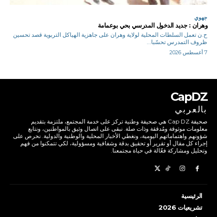
جهوي
وهران : جديد الدخول المدرسي بحي بوعمامة
ح.ن تعمل السلطات المحلية لولاية وهران على جاهزية الهياكل التربوية قصد تحسين
ظروف التمدرس تحسّبا...
7 أغسطس 2026
CapDZ
بالعربي
صحيفة Cap DZ هي صحيفة وطنية تركز على خدمة المجتمع، ملتزمة بتقديم
معلومات موثوقة ومُدققة وذات صلة. نبقى على اتصال وثيق بالمواطنين، ونتابع
شؤونهم واهتماماتهم اليومية، ونغطي الأخبار المحلية والوطنية والدولية. نحرص على
إجراء كل مقال أو تقرير أو تحقيق بدقة وشفافية ومسؤولية، لكي تتمكنوا من فهم
وتحليل ومشاركة فعّالة في حياة مجتمعنا.
الرئيسية
تشريعيات 2026