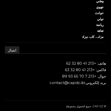
وطني
جهوي
حوادث
دولي
رياضة
ثقافة
مزاد… كاب ديزاد
اتصال
هاتف: +213 41 80 32 62
فاكس: +213 41 80 32 63
جوال: +213 7 70 65 93 89
بريد إلكتروني:contact@capdz.dz
© CAP DZ، جميع الحقوق محفوظة