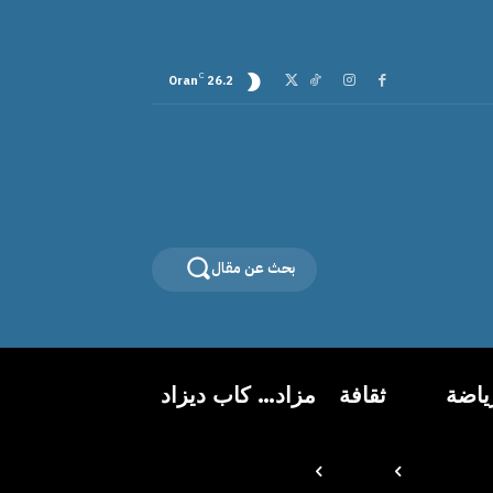
C
Oran
26.2
بحث عن مقال
ياضة
ثقافة
مزاد… كاب ديزاد