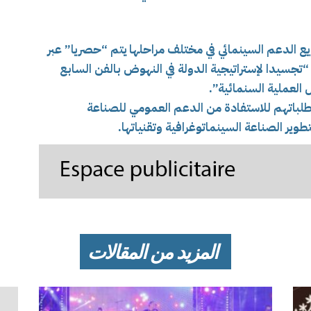
ع الدعم السينمائي في مختلف مراحلها يتم “حصريا” عبر
“تجسيدا لإستراتيجية الدولة في النهوض بالفن السابع
العملية السنمائية”.
طلباتهم للاستفادة من الدعم العمومي للصناعة
وير الصناعة السينماتوغرافية وتقنياتها.
المزيد من المقالات