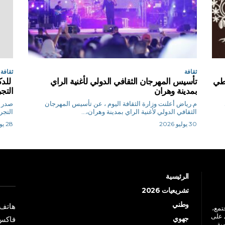
ثقافة
ثقافة
سطي
تأسيس المهرجان الثقافي الدولي لأغنية الراي
للدك
بمدينة وهران
التج
م.رياض أعلنت وزارة الثقافة اليوم ، عن تأسيس المهرجان
صدر ك
الثقافي الدولي لأغنية الراي بمدينة وهران،...
التجر
30 يوليو 2026
28 يوليو 2026
الرئيسية
تشريعيات 2026
وطني
هاتف: +213 41 
جتمع،
 على
جهوي
فاكس: +213 41
ية،