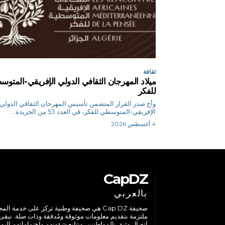
ثقافة
ميلاد المهرجان الثقافي الدولي الإفريقي-المتو
للفكر
وأج صدر القرار المتضمن تأسيس المهرجان الثقافي الدولي
الإفريقي-المتوسطي للفكر، في العدد 53 من الجريدة...
4 أغسطس 2026
CapDZ
بالعربي
صحيفة Cap DZ هي صحيفة وطنية تركز على خدمة الم
ملتزمة بتقديم معلومات موثوقة ومُدققة وذات صلة. نبقى
اتصال وثيق بالمواطنين، ونتابع شؤونهم واهتماماتهم اليوم