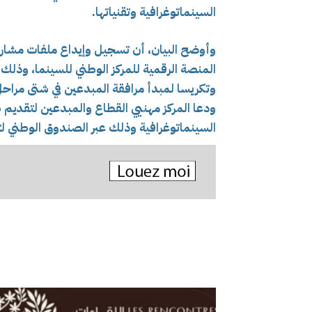
السينماتوغرافية وتقنياتها.
وأوضح البيان، أن تسجيل وإيداع ملفات مشاري
المنصة الرقمية للمركز الوطني للسينما، وذلك 
وتكريسا لمبدأ مرافقة المبدعين في شتى مراحل 
ودعا المركز مهنيي القطاع والمبدعين لتقديم 
السينماتوغرافية وذلك عبر الصندوق الوطني لتط