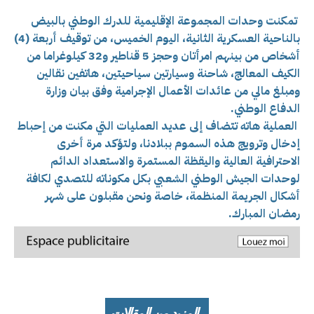
تمكنت وحدات المجموعة الإقليمية للدرك الوطني بالبيض
بالناحية العسكرية الثانية، اليوم الخميس، من توقيف أربعة (4)
أشخاص من بينهم امرأتان وحجز 5 قناطير و32 كيلوغراما من
الكيف المعالج، شاحنة وسيارتين سياحيتين، هاتفين نقالين
ومبلغ مالي من عائدات الأعمال الإجرامية وفق بيان وزارة
الدفاع الوطني.
العملية هاته تتضاف إلى عديد العمليات التي مكنت من إحباط
إدخال وترويج هذه السموم ببلادنا، ولتؤكد مرة أخرى
الاحترافية العالية واليقظة المستمرة والاستعداد الدائم
لوحدات الجيش الوطني الشعبي بكل مكوناته للتصدي لكافة
أشكال الجريمة المنظمة، خاصة ونحن مقبلون على شهر
رمضان المبارك.
المزيد من المقالات