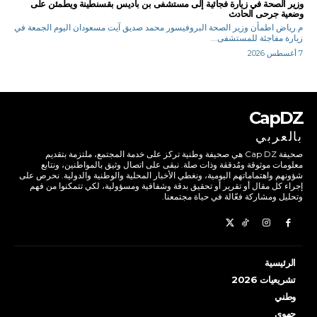
وزير الصحة في زيارة فجائية إلى مستشفى بن باديس بقسنطينة ويطمئن على
وضعية جرحى الحادث
م.رياض اطمأن وزير الصحة البروفيسور محمد صديق آيت مسعودان اليوم الجمعة في
زيارة مفاجئة للمستشفى...
7 أغسطس 2026
CapDZ
بالعربي
صحيفة Cap DZ هي صحيفة وطنية تركز على خدمة المجتمع، ملتزمة بتقديم
معلومات موثوقة ومُدققة وذات صلة. نبقى على اتصال وثيق بالمواطنين، ونتابع
شؤونهم واهتماماتهم اليومية، ونغطي الأخبار المحلية والوطنية والدولية. نحرص على
إجراء كل مقال أو تقرير أو تحقيق بدقة وشفافية ومسؤولية، لكي تتمكنوا من فهم
وتحليل ومشاركة فعّالة في حياة مجتمعنا.
الرئيسية
تشريعيات 2026
وطني
جهوي