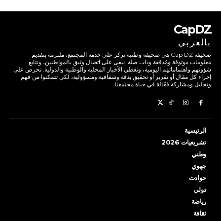
CapDZ
بالعربي
صحيفة Cap DZ هي صحيفة وطنية تركز على خدمة المجتمع، ملتزمة بتقديم
معلومات موثوقة ومُدققة وذات صلة. نبقى على اتصال وثيق بالمواطنين، ونتابع
شؤونهم واهتماماتهم اليومية، ونغطي الأخبار المحلية والوطنية والدولية. نحرص على
إجراء كل مقال أو تقرير أو تحقيق بدقة وشفافية ومسؤولية، لكي تتمكنوا من فهم
وتحليل ومشاركة فعّالة في حياة مجتمعنا.
الرئيسية
تشريعيات 2026
وطني
جهوي
حوادث
دولي
رياضة
ثقافة