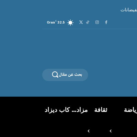
لفيضانات
C
Oran
32.5
بحث عن مقال
ياضة
ثقافة
مزاد… كاب ديزاد