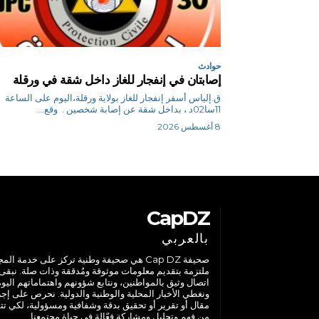
حوادث
إصابتان في إنفجار للغاز داخل شقة في ورقلة
ق.إلياس أسفر إنفجار للغاز بولاية ورقلة،اليوم على الساعة
11سا02د ، بداخل شقة عن إصابة شخصين . وقع...
8 أغسطس 2026
CapDZ
بالعربي
صحيفة Cap DZ هي صحيفة وطنية تركز على خدمة الم
ملتزمة بتقديم معلومات موثوقة ومُدققة وذات صلة. نبقى
اتصال وثيق بالمواطنين، ونتابع شؤونهم واهتماماتهم اليوم
ونغطي الأخبار المحلية والوطنية والدولية. نحرص على إج
مقال أو تقرير أو تحقيق بدقة وشفافية ومسؤولية، لكي تت
من فهم وتحليل ومشاركة فعّالة في حياة مجتمعنا.