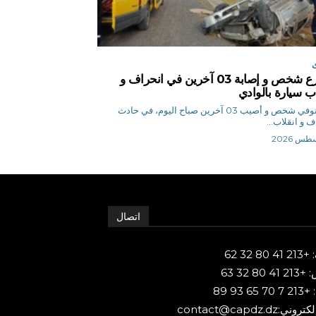
مصرع شخص و إصابة 03 آخرين في انحراف و
اب سيارة بالوادي
م ن توفي شخص و أصيب 03 آخرين صباح اليوم، في حادث
ف و انقلاب...
اتصال
80 32 62
 80 32 63
65 93 89
ني:contact@capdz.dz