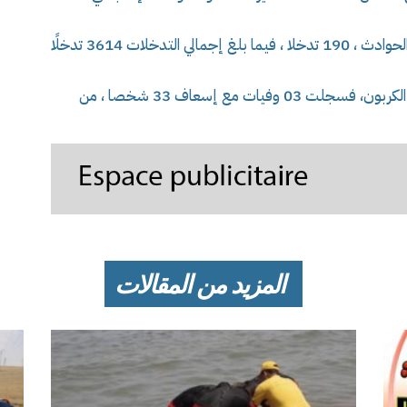
و بلغ عدد تدخلات الحماية المدنية على إثر هذه الحوادث ، 190 تدخلا ، فيما بلغ إجمالي التدخلات 3614 تدخلًا
و فيما يخص حوادث التسمم بغاز أحادي أكسيد الكربون، فسجلت 03 وفيات مع إسعاف 33 شخصا ، من
المزيد من المقالات