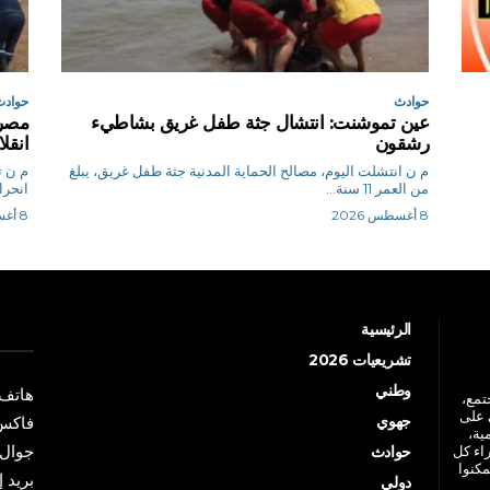
حوادث
حوادث
عين تموشنت: انتشال جثة طفل غريق بشاطيء
رشقون
انقل
م ن انتشلت اليوم، مصالح الحماية المدنية جثة طفل غريق، يبلغ
من العمر 11 سنة...
انحرا
8 أغسطس 2026
8 أغسطس 2026
الرئيسية
تشريعيات 2026
وطني
هاتف: +213 41 
جتمع،
 على
جهوي
فاكس: +213 41
ية،
جوال: +213 7 70 
راء كل
حوادث
مكنوا
بريد إلكترو
دولي