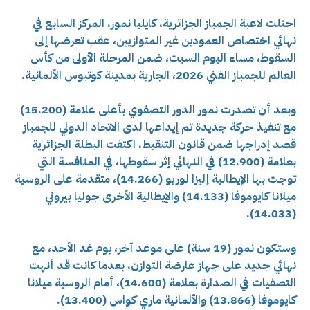
احتلت لاعبة الجمباز الجزائرية، كايليا نمور، المركز السابع في
نهائي اختصاص العمودين غير المتوازيين، عقب تعرضها إلى
السقوط، مساء اليوم السبت، ضمن المرحلة الأولى من كأس
العالم للجمباز الفني 2026، الجارية بمدينة كوتبوس الألمانية.
وبعد أن تصدرت نمور الدور التصفوي بأعلى علامة (15.200)
مع تنفيذ حركة جديدة تم إيداعها لدى الاتحاد الدولي للجمباز
قصد إدراجها ضمن قانون التنقيط، اكتفت البطلة الجزائرية
بعلامة (12.900) في النهائي إثر سقوطها، في المنافسة التي
توجت بها الإيطالية إليزا لوريو (14.266)، متقدمة على الروسية
ميلانا كايوموفا (14.133) والإيطالية الأخرى جوليا بيروتي
(14.033).
وستكون نمور (19 سنة) على موعد آخر، يوم غد الأحد، مع
نهائي جديد على جهاز عارضة التوازن، بعدما كانت قد أنهت
التصفيات في الصدارة بعلامة (14.600)، أمام الروسية ميلانا
كايوموفا (13.866) والألمانية ماري كواس (13.400).