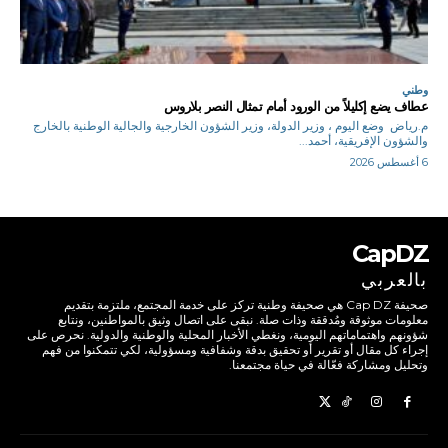
وطني
عطاف يضع إكليلاً من الورود أمام تمثال النصر بلاروس
م.رياض وضع اليوم ، وزير الدولة، وزير الشؤون الخارجية والجالية الوطنية بالخارج
والشؤون الإفريقية، أحمد...
6 أغسطس 2026
CapDZ
بالعربي
صحيفة Cap DZ هي صحيفة وطنية تركز على خدمة المجتمع، ملتزمة بتقديم
معلومات موثوقة ومُدققة وذات صلة. نبقى على اتصال وثيق بالمواطنين، ونتابع
شؤونهم واهتماماتهم اليومية، ونغطي الأخبار المحلية والوطنية والدولية. نحرص على
إجراء كل مقال أو تقرير أو تحقيق بدقة وشفافية ومسؤولية، لكي تتمكنوا من فهم
وتحليل ومشاركة فعّالة في حياة مجتمعنا.