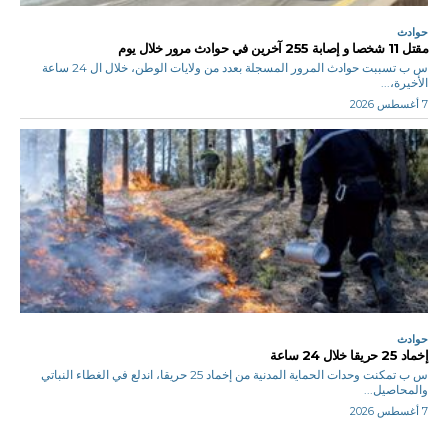
حوادث
مقتل 11 شخصا و إصابة 255 آخرين في حوادث مرور خلال يوم
س ب تسببت حوادث المرور المسجلة بعدد من ولايات الوطن، خلال ال 24 ساعة
الأخيرة،...
7 أغسطس 2026
حوادث
إخماد 25 حريقا خلال 24 ساعة
س ب تمكنت وحدات الحماية المدنية من إخماد 25 حريقا، اندلع في الغطاء النباتي
والمحاصيل...
7 أغسطس 2026