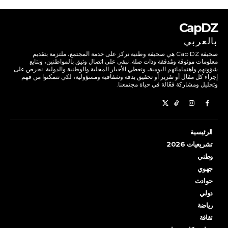
CapDZ
بالعربي
صحيفة Cap DZ هي صحيفة وطنية تركز على خدمة المجتمع، ملتزمة بتقديم
معلومات موثوقة ومُدققة وذات صلة. نبقى على اتصال وثيق بالمواطنين، ونتابع
شؤونهم واهتماماتهم اليومية، ونغطي الأخبار المحلية والوطنية والدولية. نحرص على
إجراء كل مقال أو تقرير أو تحقيق بدقة وشفافية ومسؤولية، لكي تتمكنوا من فهم
وتحليل ومشاركة فعّالة في حياة مجتمعنا.
الرئيسية
تشريعيات 2026
وطني
جهوي
حوادث
دولي
رياضة
ثقافة