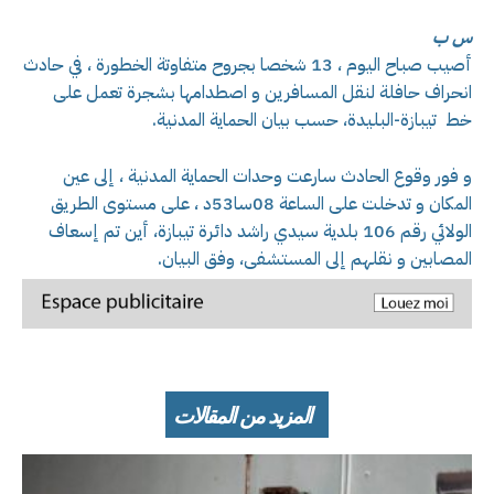
س ب
أصيب صباح اليوم ، 13 شخصا بجروح متفاوتة الخطورة ، في حادث
انحراف حافلة لنقل المسافرين و اصطدامها بشجرة تعمل على
خط تيبازة-البليدة، حسب بيان الحماية المدنية.
و فور وقوع الحادث سارعت وحدات الحماية المدنية ، إلى عين
المكان و تدخلت على الساعة 08سا53د ، على مستوى الطريق
الولائي رقم 106 بلدية سيدي راشد دائرة تيبازة، أين تم إسعاف
المصابين و نقلهم إلى المستشفى، وفق البيان.
المزيد من المقالات