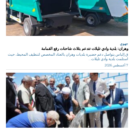
جهوي
وهران: بلدية وادي تليلات تتدعم بثلاث شاحنات رفع القمامة
ق.إلياس يتواصل دعم حضيرة بلديات وهران بالعتاد المخصص لتنظيف المحيط، حيث
استلمت بلدية وادي تليلات...
7 أغسطس 2026