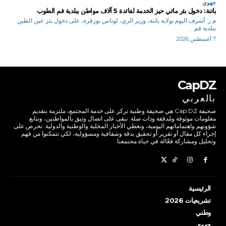
جهوي
باتنة: دخول بئر مائي حيز الخدمة لفائدة 5 آلاف مواطن ببلدية فم الطوب
م.ر أشرف اليوم بولاية باتنة، وزير الري، لوناس بوزقزة، على دخول بئر عين الطين
ببلدية فم...
7 أغسطس 2026
CapDZ
بالعربي
صحيفة Cap DZ هي صحيفة وطنية تركز على خدمة المجتمع، ملتزمة بتقديم
معلومات موثوقة ومُدققة وذات صلة. نبقى على اتصال وثيق بالمواطنين، ونتابع
شؤونهم واهتماماتهم اليومية، ونغطي الأخبار المحلية والوطنية والدولية. نحرص على
إجراء كل مقال أو تقرير أو تحقيق بدقة وشفافية ومسؤولية، لكي تتمكنوا من فهم
وتحليل ومشاركة فعّالة في حياة مجتمعنا.
الرئيسية
تشريعيات 2026
وطني
جهوي