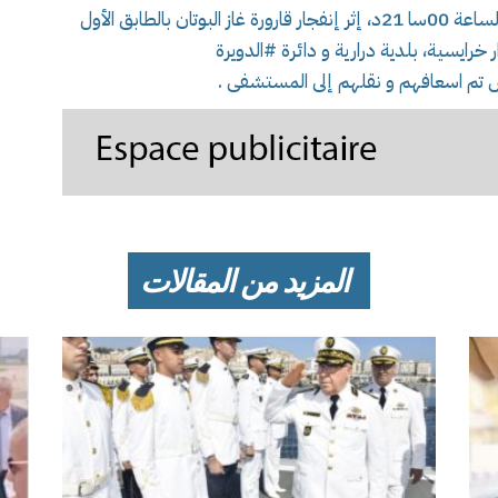
وقد تدخلت مصالح الحماية المدنية اليوم ، على الساعة 00سا 21د، إثر إنفجار قارورة غاز البوتان بالطابق الأول
تم اسعافهم و نقلهم إلى المستشفى .
المزيد من المقالات