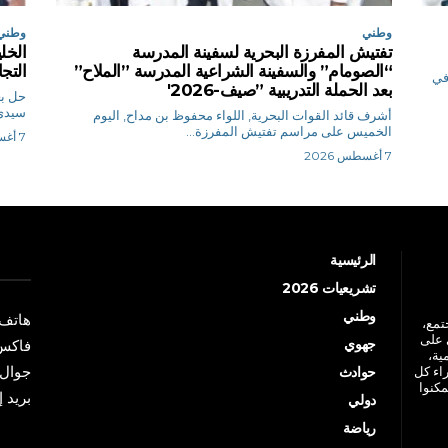
وطني
وطني
تفتيش المفرزة البحرية لسفينة المدرسة
الخل
“الصومام” والسفينة الشراعية المدرسة ”الملاح”
التجا
 في
بعد الحملة التدريبية ”صيف-2026′
حل بع
سيدي 
أشرف قائد القوات البحرية, اللواء محفوظ بن مداح, اليوم
الخميس على مراسم تفتيش المفرزة...
7 أغسطس 2026
7 أغسطس 2026
الرئيسية
تشريعيات 2026
وطني
هاتف: +213 41 
جتمع،
 على
جهوي
فاكس: +213 41
ية،
جوال: +213 7 70 
راء كل
حوادث
مكنوا
بريد إلكترو
دولي
رياضة