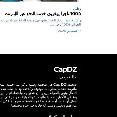
وطني
1004 تاجرا يوفرون خدمة الدفع عبر الإنترنت
وأج بلغ عدد التجار المنخرطين في منصة الدفع عبر الإنترنت
الجزائر 1004 تاجرا ،...
7 أغسطس 2026
CapDZ
بالعربي
صحيفة Cap DZ هي صحيفة وطنية تركز على خدمة الم
ملتزمة بتقديم معلومات موثوقة ومُدققة وذات صلة. نبقى
اتصال وثيق بالمواطنين، ونتابع شؤونهم واهتماماتهم اليوم
ونغطي الأخبار المحلية والوطنية والدولية. نحرص على إج
مقال أو تقرير أو تحقيق بدقة وشفافية ومسؤولية، لكي تت
من فهم وتحليل ومشاركة فعّالة في حياة مجتمعنا.