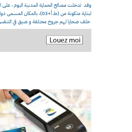
لبناية متكونة من (ط،أ+03)، بالمكان المسمى دوار خرايسية، بلدية درارية و دائرة #الدويرة
خلف ضحايا لهم جروح مختلفة و ضيق في التنفس 