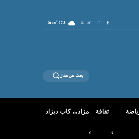
C
Oran
27.3
بحث عن مقال
ياضة
ثقافة
مزاد… كاب ديزاد