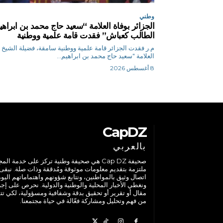
وطني
الجزائر بوفاة العلامة “سعيد حاج محمد بن ابراهي
الطالب كعباش” فقدت قامة علمية ووطنية
م.ر فقدت الجزائر قامة علمية ووطنية سامقة، فضيلة الشيخ
العلامة "سعيد حاج محمد بن ابراهيم...
8 أغسطس 2026
CapDZ
بالعربي
صحيفة Cap DZ هي صحيفة وطنية تركز على خدمة الم
ملتزمة بتقديم معلومات موثوقة ومُدققة وذات صلة. نبقى
اتصال وثيق بالمواطنين، ونتابع شؤونهم واهتماماتهم اليوم
ونغطي الأخبار المحلية والوطنية والدولية. نحرص على إج
مقال أو تقرير أو تحقيق بدقة وشفافية ومسؤولية، لكي تت
من فهم وتحليل ومشاركة فعّالة في حياة مجتمعنا.