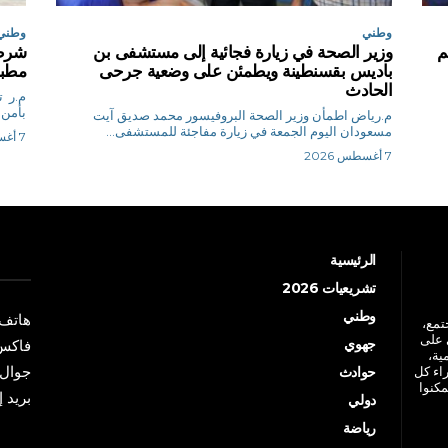
وطني
وطني
م
وزير الصحة في زيارة فجائية إلى مستشفى بن
شرطة
باديس بقسنطينة ويطمئن على وضعية جرحى
مطبخ
الحادث
م.
بأمن 
م.رياض اطمأن وزير الصحة البروفيسور محمد صديق آيت
مسعودان اليوم الجمعة في زيارة مفاجئة للمستشفى...
7 أغسطس 2026
7 أغسطس 2026
الرئيسية
تشريعيات 2026
وطني
هاتف: +213 41 
جتمع،
 على
جهوي
فاكس: +213 41
ية،
جوال: +213 7 70 
راء كل
حوادث
مكنوا
بريد إلكترو
دولي
رياضة