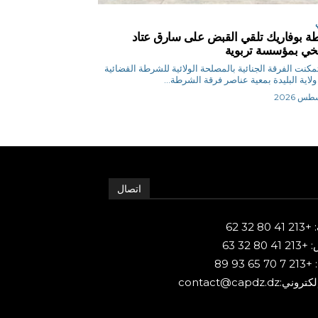
 بوفاريك تلقي القبض على سارق عتاد
ي بمؤسسة تربوية
ر تمكنت الفرقة الجنائية بالمصلحة الولائية للشرطة القضائية
ولاية البليدة بمعية عناصر فرقة الشرطة...
اتصال
80 32 62
 80 32 63
65 93 89
ني:contact@capdz.dz