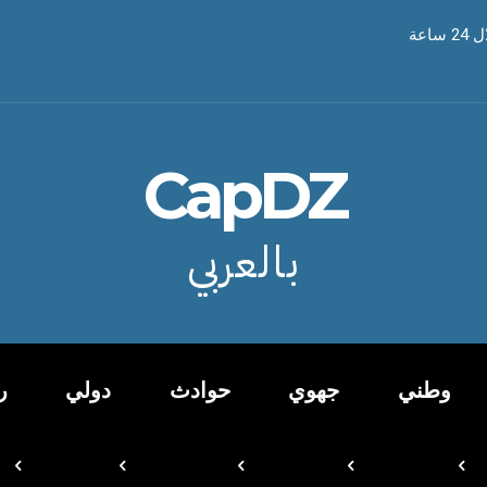
CapDZ
بالعربي
وطني
جهوي
حوادث
دولي
ر