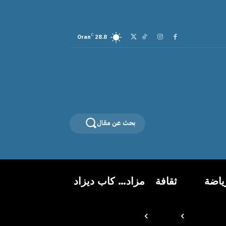
C
Oran
28.8
بحث عن مقال
ياضة
ثقافة
مزاد… كاب ديزاد