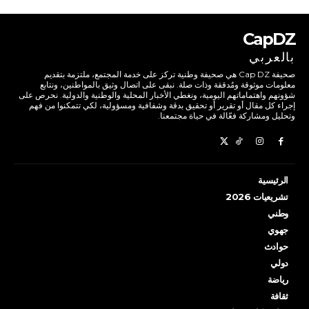
CapDZ
بالعربي
صحيفة Cap DZ هي صحيفة وطنية تركز على خدمة المجتمع، ملتزمة بتقديم
معلومات موثوقة ومُدققة وذات صلة. نبقى على اتصال وثيق بالمواطنين، ونتابع
شؤونهم واهتماماتهم اليومية، ونغطي الأخبار المحلية والوطنية والدولية. نحرص على
إجراء كل مقال أو تقرير أو تحقيق بدقة وشفافية ومسؤولية، لكي تتمكنوا من فهم
وتحليل ومشاركة فعّالة في حياة مجتمعنا.
الرئيسية
تشريعيات 2026
وطني
جهوي
حوادث
دولي
رياضة
ثقافة