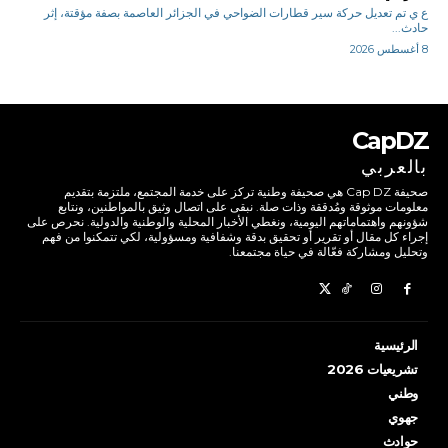
ع ي تم تعديل حركة سير قطارات الضواحي في الجزائر العاصمة بصفة مؤقتة، إثر
حادث...
8 أغسطس 2026
CapDZ
بالعربي
صحيفة Cap DZ هي صحيفة وطنية تركز على خدمة المجتمع، ملتزمة بتقديم
معلومات موثوقة ومُدققة وذات صلة. نبقى على اتصال وثيق بالمواطنين، ونتابع
شؤونهم واهتماماتهم اليومية، ونغطي الأخبار المحلية والوطنية والدولية. نحرص على
إجراء كل مقال أو تقرير أو تحقيق بدقة وشفافية ومسؤولية، لكي تتمكنوا من فهم
وتحليل ومشاركة فعّالة في حياة مجتمعنا.
الرئيسية
تشريعيات 2026
وطني
جهوي
حوادث