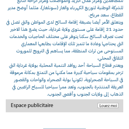
للمجاهدين ومركز عمال البريد والمواصلات ومركز الراحة التابع
للشركة الوطنية لتوزيع الكهرباء والغاز (سونلغاز)، مثلما أوضح مدير
القطاع، سعد مرياح.
ويتعلق الأمر أيضا بصيغة إقامة السائح لدى المواطن والتي تصل في
حدود 21 إقامة على مستوى ولاية غرداية، حيث يضع هذا الاخير
تحت تصرف السائح سكنا يتوفر على مختلف الحاجيات والخدمات
التي يحتاجها وعادة ما تتميز تلك الإقامات بطابعها المعماري
المستوحى من تراث المنطقة، مما يساهم في الترويج للموروث
الثقافي المحلي.
ويعتبر قطاع السياحة أحد روافد التنمية المحلية بولاية غرداية التي
تزخر بمقومات سياحية كبيرة مما مكنها من التمتع بمكانة مرموقة
في السياحة الصحراوية، لكونها بوابة الصحراء والواحات والقصور
العريقة المنتشرة بالجنوب، وتعد ممرا سياحيا للسياح الراغبين في
الذهاب إلى ولايات الجنوب وأقصى الجنوب.