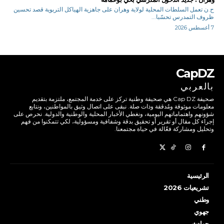
ح.ن تعمل السلطات المحلية لولاية وهران على جاهزية الهياكل التربوية قصد تحسين
ظروف التمدرس تحسّبا...
7 أغسطس 2026
CapDZ
بالعربي
صحيفة Cap DZ هي صحيفة وطنية تركز على خدمة المجتمع، ملتزمة بتقديم
معلومات موثوقة ومُدققة وذات صلة. نبقى على اتصال وثيق بالمواطنين، ونتابع
شؤونهم واهتماماتهم اليومية، ونغطي الأخبار المحلية والوطنية والدولية. نحرص على
إجراء كل مقال أو تقرير أو تحقيق بدقة وشفافية ومسؤولية، لكي تتمكنوا من فهم
وتحليل ومشاركة فعّالة في حياة مجتمعنا.
الرئيسية
تشريعيات 2026
وطني
جهوي
حوادث