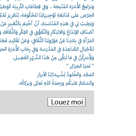
وَبَرَامِجُ الأُسْرَة المُنْتِجَة .. وَفي قِطاعَاتِ التَّربِيَة الوَطن
الحِرْص على مُتَابَعَةِ تَوْجِيهَاتِنَا للحُكُومَة، لِتَعْزِيزِ تَمْك
وَيَطِيبُ لي في هَذِهِ المُنَاسَبَةِ، أنْ أخْتِمَ بِالتَّعْبِيرِ عَنْ
أصْنَافِ الإبْدَاعِ وَالابْتِكَارِ وَالتَّفَوُّقِ في الفِكْرِ وَالثَّقَاف
المَرْأَةِ في بِلادِنَا عَنْ مَوْرُوثِنَا الثَّقَافي، وَعَنْ تَقَالِيدِ مُ
للأجْيَالِ الصَّاعِدَةِ في المَدْرَسَة وَفي رِحَابِ الأُسْرَةِ الجزائِرِيَّة
وَلِأُسَرِكُنَّ في مَا تَبَقَّى مِنْ هَذَا الشَّهْرِ الفَضِيل.
” تَحيَا الجَزائِر “
المَجْد والخُلودُ لِشُهدائِنَا الأبرَار
والسّلامُ عَليكُم ورَحمَةُ اللهِ تَعالى وَبركاتُه.