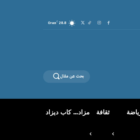
C
Oran
28.8
بحث عن مقال
ياضة
ثقافة
مزاد… كاب ديزاد