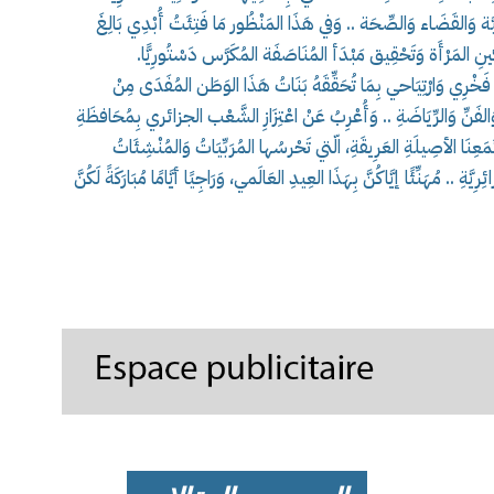
ِيَّة وَالقَضَاء وَالصِّحَة .. وَفي هَذَا المَنْظُور مَا فَتِئَتُ أُبْدِي بَالِغَ
ِينِ المَرْأَة وَتَحْقِيق مَبْدَأ المُنَاصَفَة المُكَرَّس دَسْتُورِيًّا.
 فَخْرِي وَارْتِيَاحي بِمَا تُحَقِّقَهُ بَنَاتُ هَذَا الوَطَن المُفَدَى مِنْ
َةِ وَالفَنِّ وَالرِّيَاضَةِ .. وَأُعْرِبُ عَنْ اعْتِزَازِ الشَّعْب الجزائري بِمُحَافظَةِ
جْتَمَعِنَا الأصِيلَةِ العَرِيقَةِ، الّتي تَحْرسُها المُرَبِّيَاتُ وَالمُنْشِئَاتُ
ِ .. مُهَنِّئًا إيَّاكُنَّ بِهَذَا العِيدِ العَالَمي، وَرَاجِيًا أيَّامًا مُبَارَكَةً لَكُنَّ