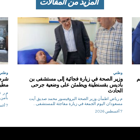
المزيد من المقالات
وطني
وطني
م
وزير الصحة في زيارة فجائية إلى مستشفى بن
شرطة
باديس بقسنطينة ويطمئن على وضعية جرحى
مطبخ
الحادث
م.
بأمن 
م.رياض اطمأن وزير الصحة البروفيسور محمد صديق آيت
مسعودان اليوم الجمعة في زيارة مفاجئة للمستشفى...
7 أغسطس 2026
7 أغسطس 2026