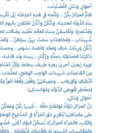
أخَوَاتي وَبَنَاتي الفُضْلَيات،
تَعْتَزُّ الجزائرُ بِكُنَّ .. وَتَتَّجِه في هَذِهِ المَرْحَلَة إلى تَكْرِيس
وَمُنْتَصِرَةٍ، وَتُقَاسِمْنَّ نِسَاءَ العَالَم تَخْلِيد نِضَالات تَحَرُّ
شَّهِيدَاتٍ .. وَمُجَاهِدَاتٍ سَمَتْ بِهِنَّ سِيَرُهُنَّ .. وَامْتَدَّ
إنَّكُنَّ وَرِيثَاتُ شَرَفِ وَمَجْدِ فاطمة نسُومر .. وجميلة بوح
ذَاكِرَتُنا الجَماعِيَّة بِتَجِلَّةٍ وَإكْبَارٍ .. زبيدة 
لويزة إيغيل أحريز، زهرة ظريف بيطاط، وَكُلِّ المُنَاضِلات وَا
مِنَ الصَّامِدَاتِ شَهِيدَاتِ الوَاجِب الوَطني، مُعَلِّمَات وَطَ
التَّطَرُفِ وَالإرهاب .. وَجَمِيعُهُنَّ وَقَفْنَ وَقْفَةَ العِزِّ وَا
لِمَخَاطِرِ تَقْوِيضِ الدَّوْلَةِ وَمُؤسَّسَاتِها.
أخَوَاتي وَبَنَاتي،
إنَّ الجزائرَ دَوْلَةُ مُوَاطَنَةٍ حَقَّة .. نَبْنِيها بِكُنَّ وَمَعَكُنَّ ب
على مِصْرَاعَيْها لِتَعْزِيزِ دَوْرِ المَرْأَةِ في المَشْرُوعِ الوَط
وَالرُّتَبِ، فَالمَرْأة الجزائريَّة تُسَجِّلُ اليَوْمَ أعْلَى حُضُور
وَالمُؤَسَّسَاتِ الدّستوريّة وَالأسْلاكِ النِّظَامِيَّةِ .. وَكافَّة