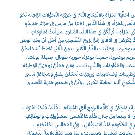
 أحَقِّيَّة المَرْأَة بِالانْدِمَاجِ التَّامّ في حَرَكِيَّة التَّحَوُّلات الرَّاهِنَة نَحْوَ
بِنَاء الدَّولَة الحَديثة، وَإنَّكُنَّ وَأنْتُنَّ تَحْتَفِينَ بِاليوم العَالَمي لِلمَرْأةِ في هَذَا الثَّامِنِ (08) مِنْ مارس في جزائرَ جَدِيدَةٍ
رِ المَرْأةِ .. فَإنَّكُنَّ في هَذَا البَلَد المُبَارَكِ سَلِيلَاتُ مُقَاوِمَاتٍ ..
 ذِكْرُهُنَّ في الآفَاقِ رَمْزًا لِرُوحِ التَّضْحِيَةِ مِنْ أجْلِ أنْ يَحْيَا الوَطَن.
يرد .. وَطَيِّيبَات الذِّكْر الكَثِيرَاتِ مِنَ اللَّائي تَحْفَظ أسْمَاءَهُنَّ
ولد قابلية، مريم بوعتورة، جميلة بوعزة، حورية طوبال، جميلة بوباشا،
لمُقَاوِمَات وَالشَّهِيدَات .. وَمَنْ حَمَلْنَّ رُوحَهُنَّ الوَطِنِيَّة
بِيبَات وَصَحَافِيَّات وَرِيفِيَّات تَحَمَّلْنَ بِصَبْرٍ وَشَجَاعَةٍ مَآسي
لشُّمُوخِ أيَّامَ المِحْنَةِ الكُبْرَى .. وَكُنَّ في صَمِيمِ جَبْهَةِ التَّصَدِي
ِانْدِمَاجِكُنَّ في كافَّةِ البَرَامِجِ الّتي بَاشَرْنَاهَا .. فَلَقَدْ فَتَحْنَا الأبْوَاب
ني، لا سِيّمَا مِنْ خِلالِ تَقَلُّدِهَا لأسْمَى المَسْؤُولِيَّاتِ وَالوَظَائِفِ
ٍ في الحُكُومَةِ مُنْذُ الاسْتِقْلال .. وَفي المَجَالِسِ المُنْتَخَبَةِ ..
ِ مَجَالاتِ النَّشَاطِ الاقتصادي، بِمَا فِيها المُقَاولاتِيَّةُ النّسْوِيَّة،