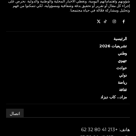
شؤونهم واهتماماتهم اليومية، ونغطي الأخبار المحلية والوطنية والدولية. نحرص على
إجراء كل مقال أو تقرير أو تحقيق بدقة وشفافية ومسؤولية، لكي تتمكنوا من فهم
وتحليل ومشاركة فعّالة في حياة مجتمعنا.
الرئيسية
تشريعيات 2026
وطني
جهوي
حوادث
دولي
رياضة
ثقافة
مزاد… كاب ديزاد
اتصال
هاتف: +213 41 80 32 62