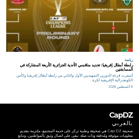
رياضة
رابطة أبطال إفريقيا: تحديد منافسي الأندية الجزائرية الأربعة المشاركة في
المسابقتين
أسفرت قرعة الدورين التمهيديين الأول والثاني من رابطة أبطال إفريقيا وكأس
الكونفدرالية الإفريقية لكرة...
6 أغسطس 2026
CapDZ
بالعربي
صحيفة Cap DZ هي صحيفة وطنية تركز على خدمة المجتمع، ملتزمة بتقديم
معلومات موثوقة ومُدققة وذات صلة. نبقى على اتصال وثيق بالمواطنين، ونتابع