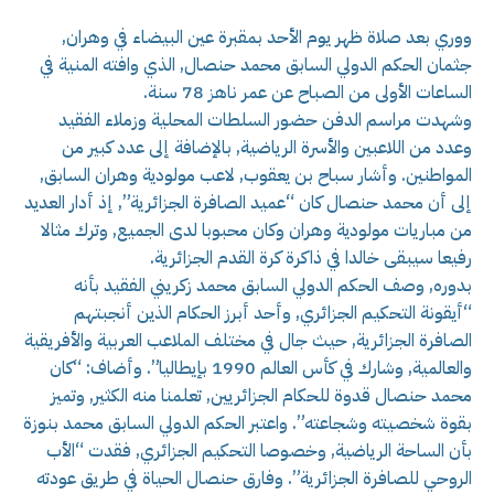
ووري بعد صلاة ظهر يوم الأحد بمقبرة عين البيضاء في وهران,
جثمان الحكم الدولي السابق محمد حنصال, الذي وافته المنية في
الساعات الأولى من الصباح عن عمر ناهز 78 سنة.
وشهدت مراسم الدفن حضور السلطات المحلية وزملاء الفقيد
وعدد من اللاعبين والأسرة الرياضية, بالإضافة إلى عدد كبير من
المواطنين. وأشار سباح بن يعقوب, لاعب مولودية وهران السابق,
إلى أن محمد حنصال كان “عميد الصافرة الجزائرية”, إذ أدار العديد
من مباريات مولودية وهران وكان محبوبا لدى الجميع, وترك مثالا
رفيعا سيبقى خالدا في ذاكرة كرة القدم الجزائرية.
بدوره, وصف الحكم الدولي السابق محمد زكريني الفقيد بأنه
“أيقونة التحكيم الجزائري, وأحد أبرز الحكام الذين أنجبتهم
الصافرة الجزائرية, حيث جال في مختلف الملاعب العربية والأفريقية
والعالمية, وشارك في كأس العالم 1990 بإيطاليا”. وأضاف: “كان
محمد حنصال قدوة للحكام الجزائريين, تعلمنا منه الكثير, وتميز
بقوة شخصيته وشجاعته”. واعتبر الحكم الدولي السابق محمد بنوزة
بأن الساحة الرياضية, وخصوصا التحكيم الجزائري, فقدت “الأب
الروحي للصافرة الجزائرية”. وفارق حنصال الحياة في طريق عودته