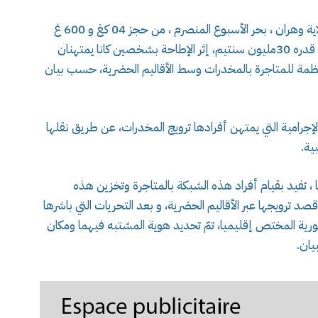
تمكنت المقاطعة الأولى للشرطة القضائية بأمن ولاية وهران ، بحر الأسبوع المنصرم ، من حجز 04 كغ و 600 غ
من الكيف المعالج ،ومبلغ مالي من عائدات الترويج قدره 30مليون سنتيم، إثر الإطاحة بشخصين كانا يمتهنان
مة للمتاجرة بالمخدرات وسط الأقاليم الحضرية، حسب بيان
جرامية التي يمتهن أفرادها ترويج المخدرات، عن طريق نقلها
ية.
 تفيد بقيام أفراد هذه الشبكة بالمتاجرة وتخزين هذه
 ترويجها عبر الأقاليم الحضرية، و بعد التحريات التي باشرها
رية المختص إقليميا، تمّ تحديد هوية المشتبه فيهما ومكان
يان.