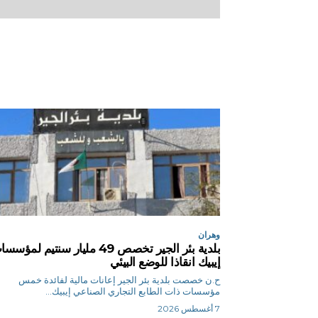
وهران
بلدية بئر الجير تخصص 49 مليار سنتيم لمؤس
إيبيك انقاذا للوضع البيئي
ح.ن خصصت بلدية بئر الجير إعانات مالية لفائدة خمس
مؤسسات ذات الطابع التجاري الصناعي إيبيك...
7 أغسطس 2026