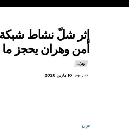
إثر شلّ نشاط شبكة إ
أمن وهران يحجز ما يقارب 05 كغ من ال
وهران
نشر يوم
10 مارس 2026
م ن