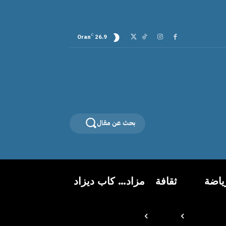
C
Oran
26.9
بحث عن مقال
ياضة
ثقافة
مزاد… كاب ديزاد