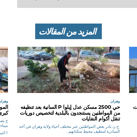
المزيد من المقالات
وهران
وهران
سات
حي 2500 مسكن عدل إيلوا P السانية بعد تنظيفه
المو
من المواطنين يستنجدون بالبلدية لتخصيص دوريات
كبرى 
تنقل أكوام النفايات
ميناء
ح.ن بادر بعض المواطنين عبر مختلف أحياء ولاية وهران في أخذ
المبادرة لتنظيف محيط سكناتهم...
7 أغسطس 2026