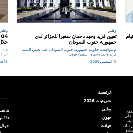
وطني
وطني
يام
تعيين فريد وحيد دحمان سفيرا للجزائر لدى
جمهورية جنوب السودان
خلال
م موافقت حكومة جمهورية جنوب السودان على تعيين السيد
م
فريد وحيد دحمان, سفيرا فوق...
ال 24 ساعة الأخيرة،...
9 أغسطس 2026
9 أغسطس 2026
الرئيسية
تشريعيات 2026
وطني
هاتف: +213 41 
جتمع،
 على
جهوي
فاكس: +213 41
ية،
جوال: +213 7 70 
راء كل
حوادث
مكنوا