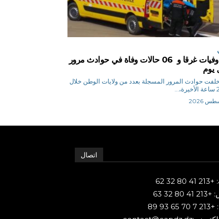
04 وفيات غرقا و 06 حالات وفاة في حوادث مرور
 يوم
 ن خلفت حوادث المرور المسجلة بعدد من ولايات الوطن خلال
اتصال
80 32 62
 80 32 63
65 93 89