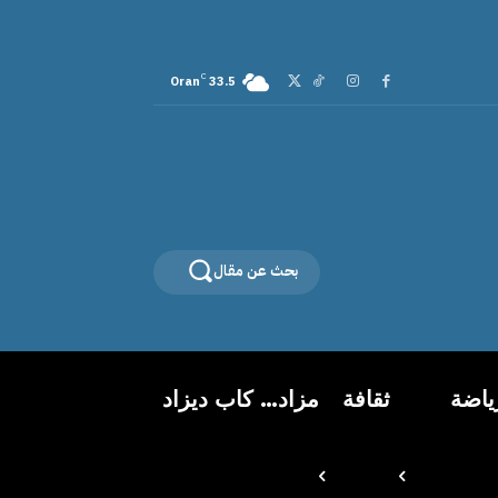
C
Oran
33.5
بحث عن مقال
ياضة
ثقافة
مزاد… كاب ديزاد