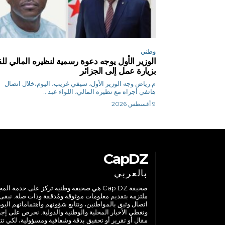
وطني
الوزير الأول يوجه دعوة رسمية لنظيره المالي للق
بزيارة عمل إلى الجزائر
م.رياض وجه الوزير الأول، سيفي غريب، اليوم،خلال اتصال
هاتفي أجراه مع نظيره المالي، اللواء عبد...
9 أغسطس 2026
CapDZ
بالعربي
صحيفة Cap DZ هي صحيفة وطنية تركز على خدمة الم
ملتزمة بتقديم معلومات موثوقة ومُدققة وذات صلة. نبقى
اتصال وثيق بالمواطنين، ونتابع شؤونهم واهتماماتهم اليوم
ونغطي الأخبار المحلية والوطنية والدولية. نحرص على إج
مقال أو تقرير أو تحقيق بدقة وشفافية ومسؤولية، لكي تت