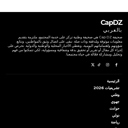
CapDZ
بالعربي
صحيفة Cap DZ هي صحيفة وطنية تركز على خدمة المجتمع، ملتزمة بتقديم
معلومات موثوقة ومُدققة وذات صلة. نبقى على اتصال وثيق بالمواطنين، ونتابع
شؤونهم واهتماماتهم اليومية، ونغطي الأخبار المحلية والوطنية والدولية. نحرص على
إجراء كل مقال أو تقرير أو تحقيق بدقة وشفافية ومسؤولية، لكي تتمكنوا من فهم
وتحليل ومشاركة فعّالة في حياة مجتمعنا.
الرئيسية
تشريعيات 2026
وطني
جهوي
حوادث
دولي
رياضة