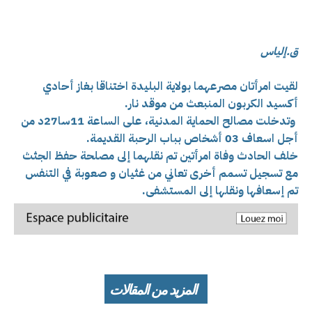
ق.إلياس
لقيت
امرأتان مصرعهما بولاية البليدة اختناقا بغاز أحادي
أكسيد الكربون المنبعث من موقد نار.
وتدخلت مصالح الحماية المدنية، على الساعة 11سا27د من
أجل اسعاف 03 أشخاص بباب الرحبة القديمة.
خلف الحادث وفاة امرأتين تم نقلهما إلى مصلحة حفظ الجثث
مع تسجيل تسمم أخرى تعاني من غثيان و صعوبة في التنفس
تم إسعافها ونقلها إلى المستشفى.
المزيد من المقالات