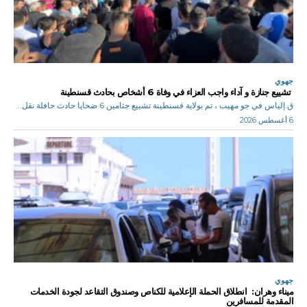
جهوي
تشييع جنازة و آداء واجب العزاء في وفاة 6 أشخاص بحادث قسنطينة
ق.إلياس في جو مهيب ، تم بولاية قسنطينة تشييع جثامين 6 ضحايا حادث حافلة نقل...
6 أغسطس 2026
جهوي
ميناء وهران: انطلاق الحملة الإعلامية للكناص وصندوق التقاعد لجودة الخدمات
المقدمة للمسافرين