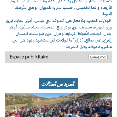
تتساقط أمطار و تتشكل رعود على عدة ولايات من الوطن اليوم
الأربعاء و غدا الخميس ، حسب نشرية للديوان الوطني للأرصاد
الجوية .
الولايات المعنية بالأمطار هي: تندوف، بني عباس، أدرار، بجاية، تيزي
وزو، البويرة، سطيف، برج بوعريريج، المسيلة، باتنة، بسكرة، أولاد
جلال، الجلفة، الأغواط، غرداية، وهران، عين تموشنت، تلمسان،
إليزي، عين صالح، أدرار، أما الولايات التي ستشهد رعود هي: بني
عباس، تندوف، وفق النشرية.
المزيد من المقالات