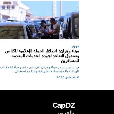
جهوي
ميناء وهران: انطلاق الحملة الإعلامية للكناص
وصندوق التقاعد لجودة الخدمات المقدمة
للمسافرين
ق.إلياس يستمر ميناء وهران، في تبني دعم ومرافقة مختلف
الهيئات والمؤسسات الشريكة، وهذا مع استقبال...
6 أغسطس 2026
CapDZ
بالعربي