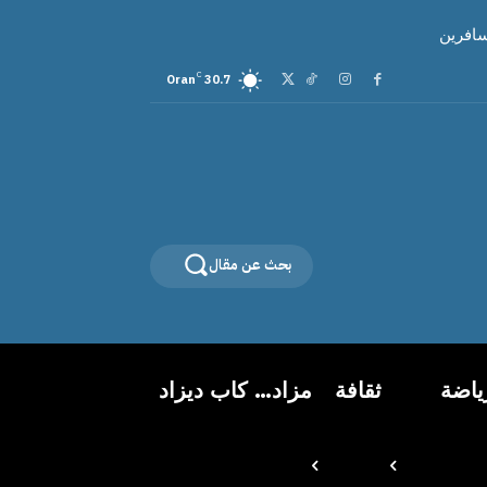
سافرين
C
Oran
30.7
بحث عن مقال
ياضة
ثقافة
مزاد… كاب ديزاد