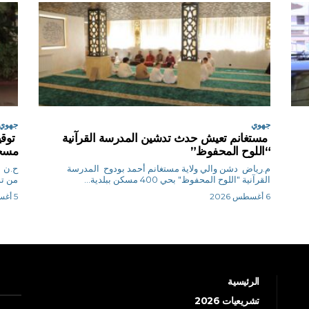
جهوي
جهوي
مستغانم تعيش حدث تدشين المدرسة القرآنية
توقي
“اللوح المحفوظ”
مسجد
م.رياض دشن والي ولاية مستغانم أحمد بودوح المدرسة
ح
القرآنية "اللوح المحفوظ" بحي 400 مسكن ببلدية...
من تو
6 أغسطس 2026
5 أغسطس 2026
الرئيسية
تشريعيات 2026