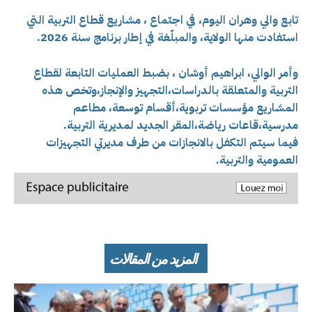
تابع والي وهران اليوم، في اجتماع ، مشاريع قطاع التربية التي
استفادت منها الولاية، والمبلّغة في إطار برنامج سنة 2026.
وأمر الوالي، ابراهيم أوشان ، بضبط
العمليات التابعة لقطاع
التربية والمتعلقة بالدراسات،التجهيز والإنجاز،وتخص هذه
المشاريع مؤسسات تربوية،أقسام توسعة، مطاعم
مدرسية،قاعات رياضة،المقر الجديد لمديرية التربية.
فيما سيتم التكفل بالانجازات من طرف مديرتي التجهيزات
العمومية والتربية.
المزيد من المقالات