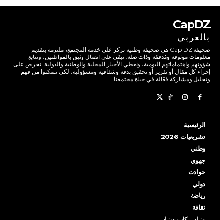
CapDZ
بالعربي
صحيفة Cap DZ هي صحيفة وطنية تركز على خدمة المجتمع، ملتزمة بتقديم
معلومات موثوقة ومُدققة وذات صلة. نبقى على اتصال وثيق بالمواطنين، ونتابع
شؤونهم واهتماماتهم اليومية، ونغطي الأخبار المحلية والوطنية والدولية. نحرص على
إجراء كل مقال أو تقرير أو تحقيق بدقة وشفافية ومسؤولية، لكي تتمكنوا من فهم
وتحليل ومشاركة فعّالة في حياة مجتمعنا.
الرئيسية
تشريعيات 2026
وطني
جهوي
حوادث
دولي
رياضة
ثقافة
مزاد… كاب ديزاد