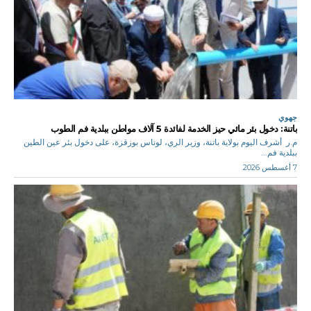
جهوي
باتنة: دخول بئر مائي حيز الخدمة لفائدة 5 آلاف مواطن ببلدية فم الطوب
م.ر أشرف اليوم بولاية باتنة، وزير الري، لوناس بوزقزة، على دخول بئر عين الطين
ببلدية فم...
7 أغسطس 2026