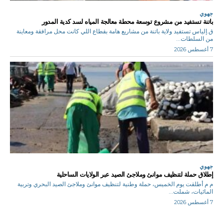
جهوي
باتنة تستفيد من مشروع توسعة محطة معالجة المياه لسد كدية المدور
ق.إلياس تستفيد ولاية باتنة من مشاريع هامة بقطاع اللي كانت محل مرافقة ومعاينة
من السلطات...
7 أغسطس 2026
جهوي
إطلاق حملة لتنظيف موانئ وملاجئ الصيد عبر الولايات الساحلية
م م أطلقت يوم الخميس، حملة وطنية لتنظيف موانئ وملاجئ الصيد البحري وتربية
المائيات، شملت...
7 أغسطس 2026