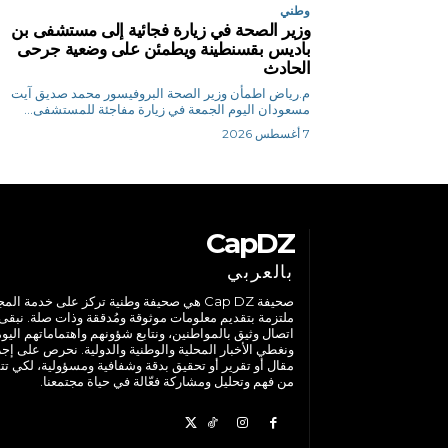
وطني
وزير الصحة في زيارة فجائية إلى مستشفى بن
باديس بقسنطينة ويطمئن على وضعية جرحى
الحادث
م.رياض اطمأن وزير الصحة البروفيسور محمد صديق آيت
مسعودان اليوم الجمعة في زيارة مفاجئة للمستشفى...
7 أغسطس 2026
CapDZ
بالعربي
صحيفة Cap DZ هي صحيفة وطنية تركز على خدمة الم
ملتزمة بتقديم معلومات موثوقة ومُدققة وذات صلة. نبقى
اتصال وثيق بالمواطنين، ونتابع شؤونهم واهتماماتهم اليوم
ونغطي الأخبار المحلية والوطنية والدولية. نحرص على إج
مقال أو تقرير أو تحقيق بدقة وشفافية ومسؤولية، لكي تت
من فهم وتحليل ومشاركة فعّالة في حياة مجتمعنا.