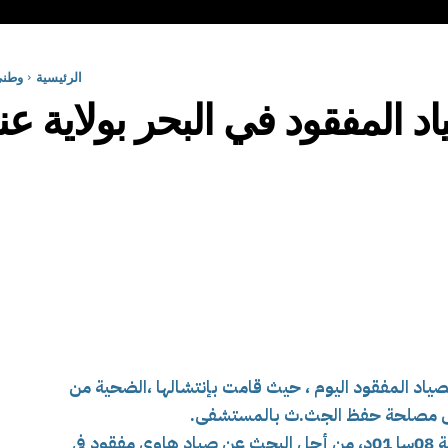
الرئيسية
وطن
د المفقود في البحر بولاية عن
الصياد المفقود اليوم ، حيث قامت بإنتشالها ،الضحية من
وكانت الحماية المدنية قد تدخلت على الساعة 08سا 01د، من أجل البحث عن صياد هاوي مفقود في