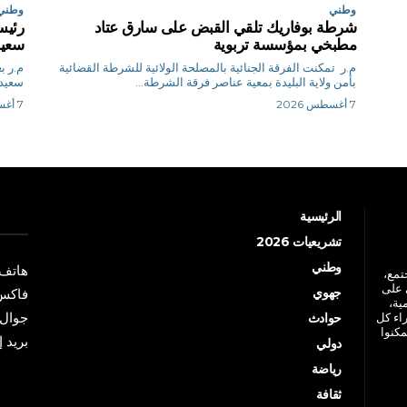
وطني
وطني
شرطة بوفاريك تلقي القبض على سارق عتاد
رئيس
مطبخي بمؤسسة تربوية
سعيد
م.ر تمكنت الفرقة الجنائية بالمصلحة الولائية للشرطة القضائية
م.
بأمن ولاية البليدة بمعية عناصر فرقة الشرطة...
سعيد 
7 أغسطس 2026
7 أغسطس 2026
الرئيسية
تشريعيات 2026
وطني
هاتف: +213 41 
جتمع،
 على
جهوي
فاكس: +213 41
ية،
جوال: +213 7 70 
راء كل
حوادث
مكنوا
بريد إلكترو
دولي
رياضة
ثقافة