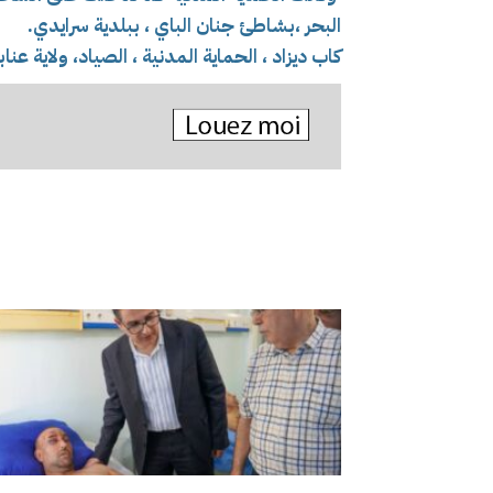
البحر ،بشاطئ جنان الباي ، ببلدية سرايدي.
كاب ديزاد ، الحماية المدنية ، الصياد، ولاية عناب