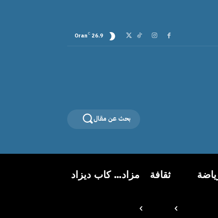
C
Oran
26.9
بحث عن مقال
ياضة
ثقافة
مزاد… كاب ديزاد