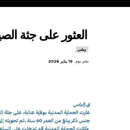
العثور على جثة الصيا
وطني
نشر يوم
19 يناير 2026
ق.إلياس
عثرت الحماية المدنية بولاية عنابة، على جثة 
جنس ذكر يبلغ من العمر 60 سنة ،تم تحويله إلى مصلحة حفظ الجث.ث بالمستشفى.