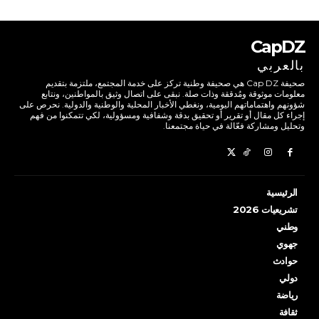
CapDZ
بالعربي
صحيفة Cap DZ هي صحيفة وطنية تركز على خدمة المجتمع، ملتزمة بتقديم
معلومات موثوقة ومُدققة وذات صلة. نبقى على اتصال وثيق بالمواطنين، ونتابع
شؤونهم واهتماماتهم اليومية، ونغطي الأخبار المحلية والوطنية والدولية. نحرص على
إجراء كل مقال أو تقرير أو تحقيق بدقة وشفافية ومسؤولية، لكي تتمكنوا من فهم
وتحليل ومشاركة فعّالة في حياة مجتمعنا.
الرئيسية
تشريعيات 2026
وطني
جهوي
حوادث
دولي
رياضة
ثقافة