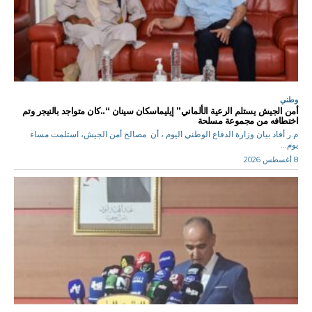
وطني
أمن الجيش يستلم الرعية الألماني” إيليماسكان سينان “..كان متواجد بالنيجر وتم
اختطافه من مجموعة مسلحة
م.ر أفاد بيان وزارة الدفاع الوطني اليوم ، أن مصالح أمن الجيش، استلمت مساء
يوم...
8 أغسطس 2026