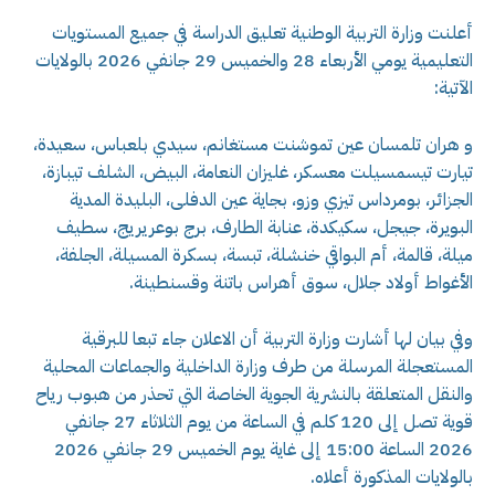
أعلنت وزارة التربية الوطنية تعليق الدراسة في جميع المستويات
التعليمية يومي الأربعاء 28 والخميس 29 جانفي 2026 بالولايات
الآتية:
و هران تلمسان عين تموشنت مستغانم، سيدي بلعباس، سعيدة،
تيارت تيسمسيلت معسكر، غليزان النعامة، البيض، الشلف تيبازة،
الجزائر، بومرداس تيزي وزو، بجاية عين الدفلى، البليدة المدية
البويرة، جيجل، سكيكدة، عنابة الطارف، برج بوعريريج، سطيف
ميلة، قالمة، أم البواقي خنشلة، تبسة، بسكرة المسيلة، الجلفة،
الأغواط أولاد جلال، سوق أهراس باتنة وقسنطينة.
وفي بيان لها أشارت وزارة التربية أن الاعلان جاء تبعا للبرقية
المستعجلة المرسلة من طرف وزارة الداخلية والجماعات المحلية
والنقل المتعلقة بالنشرية الجوية الخاصة التي تحذر من هبوب رياح
قوية تصل إلى 120 كلم في الساعة من يوم الثلاثاء 27 جانفي
2026 الساعة 15:00 إلى غاية يوم الخميس 29 جانفي 2026
بالولايات المذكورة أعلاه.