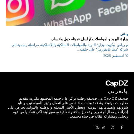
وطني
وزارة البريد والمواصلات تُراسل «ميتا» حول واتساب
م.رياض وجّهت وزارة البريد والمواصلات السلكية واللاسلكية، مراسلة رسمية إلى
شركة "ميتا بلاتفورمز" على خلفية...
10 أغسطس 2026
CapDZ
بالعربي
صحيفة Cap DZ هي صحيفة وطنية تركز على خدمة المجتمع، ملتزمة بتقديم
معلومات موثوقة ومُدققة وذات صلة. نبقى على اتصال وثيق بالمواطنين، ونتابع
شؤونهم واهتماماتهم اليومية، ونغطي الأخبار المحلية والوطنية والدولية. نحرص على
إجراء كل مقال أو تقرير أو تحقيق بدقة وشفافية ومسؤولية، لكي تتمكنوا من فهم
وتحليل ومشاركة فعّالة في حياة مجتمعنا.