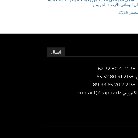
ن الوطني للأرصاد الجوية. و...
اتصال
80 32 62
 80 32 63
65 93 89
ني:contact@capdz.dz