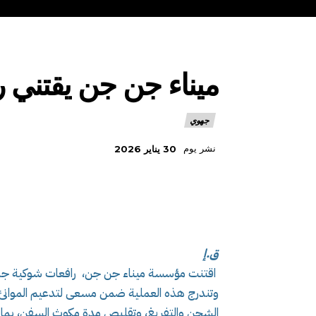
ميناء جن جن يقتني راف
جهوي
نشر يوم
30 يناير 2026
ق.إ
اقتنت مؤسسة ميناء جن جن، رافعات شوكية جديدة بقد
وتندرج هذه العملية ضمن مسعى لتدعيم الموانئ 
الشحن والتفريغ، وتقليص مدة مكوث السفن، بما ي