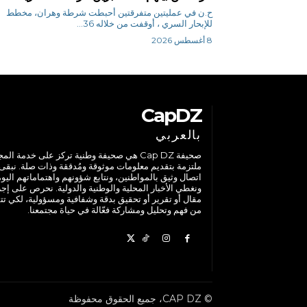
ح.ن في عمليتين متفرقتين أحبطت شرطة وهران، مخطط
للإبحار السري ، أوقفت من خلاله 36...
8 أغسطس 2026
CapDZ
بالعربي
صحيفة Cap DZ هي صحيفة وطنية تركز على خدمة الم
ملتزمة بتقديم معلومات موثوقة ومُدققة وذات صلة. نبقى
اتصال وثيق بالمواطنين، ونتابع شؤونهم واهتماماتهم اليوم
ونغطي الأخبار المحلية والوطنية والدولية. نحرص على إج
مقال أو تقرير أو تحقيق بدقة وشفافية ومسؤولية، لكي تت
من فهم وتحليل ومشاركة فعّالة في حياة مجتمعنا.
© CAP DZ، جميع الحقوق محفوظة