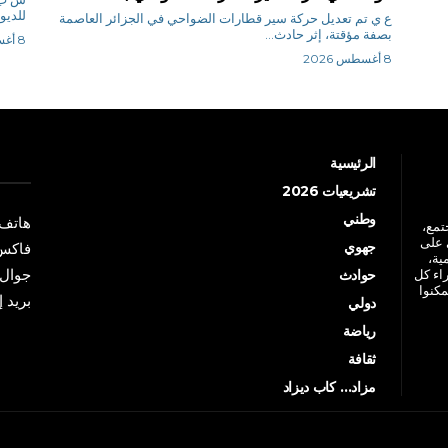
للديوا
ع ي تم تعديل حركة سير قطارات الضواحي في الجزائر العاصمة
بصفة مؤقتة، إثر حادث...
8 أغسطس 2026
8 أغسطس 2026
الرئيسية
تشريعيات 2026
وطني
هاتف: +213 41 
جتمع،
 على
جهوي
فاكس: +213 41
ية،
جوال: +213 7 70 
راء كل
حوادث
مكنوا
بريد إلكترو
دولي
رياضة
ثقافة
مزاد… كاب ديزاد