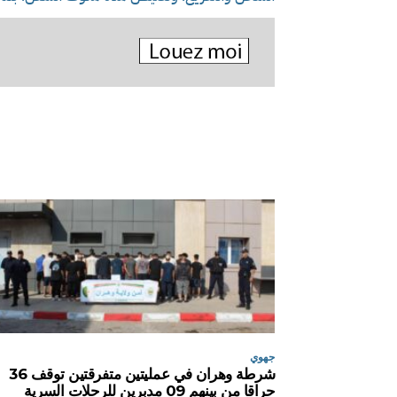
جهوي
شرطة وهران في عمليتين متفرقتين توقف 36
حراقا من بينهم 09 مدبرين للرحلات السرية