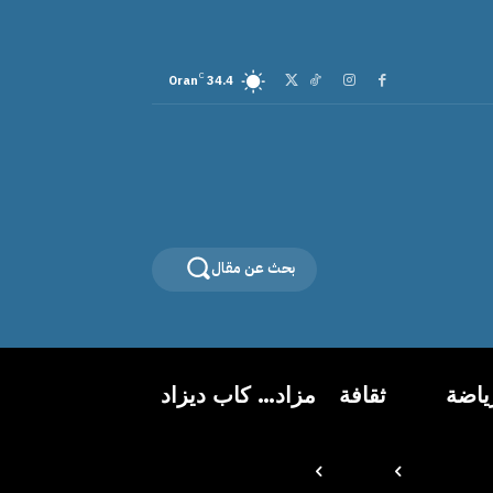
C
Oran
34.4
بحث عن مقال
ياضة
ثقافة
مزاد… كاب ديزاد