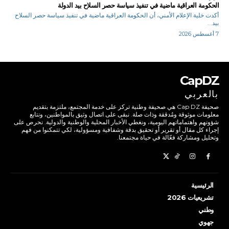
الحكومة العراقية ماضية في تنفيذ سياسة حصر السلاح بيد الدولة
أكدت خلية الإعلام الأمني، أن الحكومة العراقية ماضية في تنفيذ سياسة حصر السلاح
بيد...
7 أغسطس 2026
CapDZ
بالعربي
صحيفة Cap DZ هي صحيفة وطنية تركز على خدمة المجتمع، ملتزمة بتقديم
معلومات موثوقة ومُدققة وذات صلة. نبقى على اتصال وثيق بالمواطنين، ونتابع
شؤونهم واهتماماتهم اليومية، ونغطي الأخبار المحلية والوطنية والدولية. نحرص على
إجراء كل مقال أو تقرير أو تحقيق بدقة وشفافية ومسؤولية، لكي تتمكنوا من فهم
وتحليل ومشاركة فعّالة في حياة مجتمعنا.
الرئيسية
تشريعيات 2026
وطني
جهوي