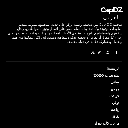
CapDZ
بالعربي
صحيفة Cap DZ هي صحيفة وطنية تركز على خدمة المجتمع، ملتزمة بتقديم
معلومات موثوقة ومُدققة وذات صلة. نبقى على اتصال وثيق بالمواطنين، ونتابع
شؤونهم واهتماماتهم اليومية، ونغطي الأخبار المحلية والوطنية والدولية. نحرص على
إجراء كل مقال أو تقرير أو تحقيق بدقة وشفافية ومسؤولية، لكي تتمكنوا من فهم
وتحليل ومشاركة فعّالة في حياة مجتمعنا.
الرئيسية
تشريعيات 2026
وطني
جهوي
حوادث
دولي
رياضة
ثقافة
مزاد… كاب ديزاد