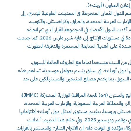
 إعلان التعاون (أوبك+).
 الدول الثماني المنخرطة في التعديلات الطوعية للإنتاج، إلى
مارات العربية المتحدة، والعراق، وكازاخستان، والكويت،
كدت الدول الأعضاء في المجموعة القرار الذي تم اتخاذه
خلال شهر نوفمبر الماضي، والقاضي بتعليق أي زيادة في مستويات الإنتاج إلى غاية شهر مارس 2026. كما جددت
ي، مشددة على أهمية المتابعة المستمرة والدقيقة لتطورات
لأول من السنة منسجما تماما مع الظروف الحالية للسوق،
بها دول أوبك+، في سياق يتسم بعوامل موسمية، تساهم هذه
نات السوق، بما يخدم مصالح المنتجين والمستهلكين على حد
وعقب ذلك، شاركت الجزائر في أشغال الاجتماع الرابع والستين (64) للجنة المراقبة الوزارية المشتركة (JMMC)،
ر، والمملكة العربية السعودية، والإمارات العربية المتحدة،
ازاخستان وروسيا، بتقييم مستوى امتثال دول أوبك+ لالتزاماتها
المتعلقة بالتخفيضات الطوعية للإنتاج خلال شهري نوفمبر وديسمبر 2025. وفي ختام هذا التقييم، أشادت
كة، مؤكدة في الوقت ذاته أن الالتزام الصارم والمستمر بالقرارات