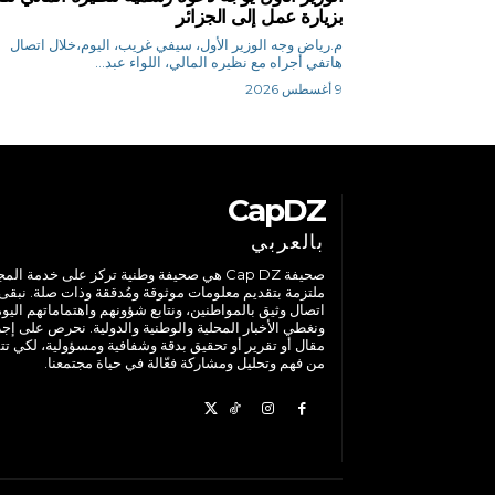
بزيارة عمل إلى الجزائر
م.رياض وجه الوزير الأول، سيفي غريب، اليوم،خلال اتصال
هاتفي أجراه مع نظيره المالي، اللواء عبد...
9 أغسطس 2026
CapDZ
بالعربي
صحيفة Cap DZ هي صحيفة وطنية تركز على خدمة الم
ملتزمة بتقديم معلومات موثوقة ومُدققة وذات صلة. نبقى
اتصال وثيق بالمواطنين، ونتابع شؤونهم واهتماماتهم اليوم
ونغطي الأخبار المحلية والوطنية والدولية. نحرص على إج
مقال أو تقرير أو تحقيق بدقة وشفافية ومسؤولية، لكي تت
من فهم وتحليل ومشاركة فعّالة في حياة مجتمعنا.