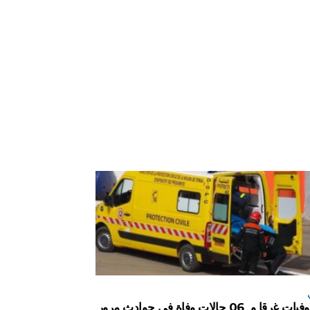
04 وفيات غرقا و 06 حالات وفاة في حوادث مرور