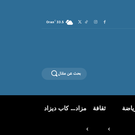
C
Oran
33.5
بحث عن مقال
ياضة
ثقافة
مزاد… كاب ديزاد