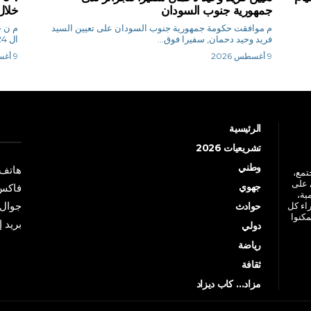
جمهورية جنوب السودان
خلال
م موافقت حكومة جمهورية جنوب السودان على تعيين السيد
م
فريد وحيد دحمان, سفيرا فوق...
ال 24 ساعة الأخيرة،...
9 أغسطس 2026
9 أغسطس 2026
الرئيسية
تشريعيات 2026
وطني
هاتف: +213 41 
جتمع،
 على
جهوي
فاكس: +213 41
ية،
جوال: +213 7 70 
راء كل
حوادث
مكنوا
بريد إلكترو
دولي
رياضة
ثقافة
مزاد… كاب ديزاد