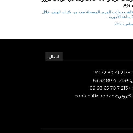
 يوم
 ن خلفت حوادث المرور المسجلة بعدد من ولايات الوطن خلال
اتصال
80 32 62
 80 32 63
65 93 89
ني:contact@capdz.dz