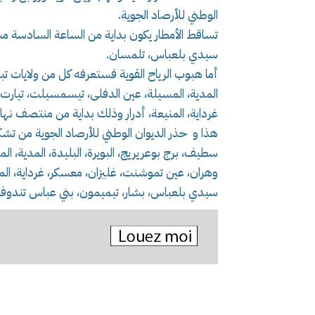
الوطني للأرصاد الجوية.
تساقط الأمطار يكون بداية من الساعة السادسة م
سيدي بلعباس، تلمسان.
أما هبوب الرياح القوية فستعرفه كل من ولايات تبس
المدية، المسيلة، عين الدفلى، تيسمسيلت، تيارت
غرداية، المنيعة، أدرار وذلك بداية من منتصف نهار
هذا و حذر الديوان الوطني للأرصاد الجوية من تشك
سطيف، برج بوعريريج، البويرة، البليدة، المدية، 
وهران، عين تموشنت، غليزان، معسكر، غرداية، المني
سيدي بلعباس، بشار، تيميمون، بني عباس تندوف،