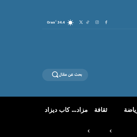
C
Oran
34.4
بحث عن مقال
ياضة
ثقافة
مزاد… كاب ديزاد