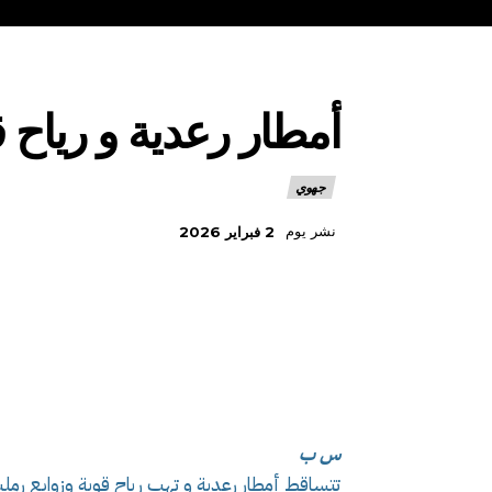
أمطار رعدية و رياح ق
جهوي
نشر يوم
2 فبراير 2026
س ب
تتساقط أمطار رعدية و تهب رياح قوية وزوابع رملي