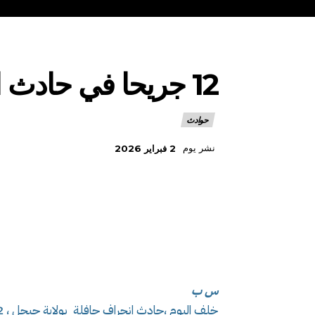
12 جريحا في حادث انحراف حافلة بجيجل
حوادث
نشر يوم
2 فبراير 2026
س ب
خلف اليوم ،حادث انحراف حافلة بولاية جيجل ، 12 مصابا كحصيلة أولية ، حسب بيان الحماية المدنية.