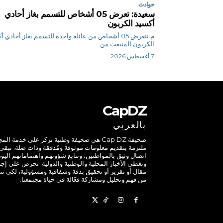
حوادث
سعيدة: تعرض 05 أشخاص للتسمم بغاز أحادي
أكسيد الكربون
م نتعرض 05 أشخاص من عائلة واحدة للتسمم بغاز أحادي 
الكربون المنبعث من...
7 أغسطس 2026
CapDZ
بالعربي
صحيفة Cap DZ هي صحيفة وطنية تركز على خدمة الم
ملتزمة بتقديم معلومات موثوقة ومُدققة وذات صلة. نبقى
اتصال وثيق بالمواطنين، ونتابع شؤونهم واهتماماتهم اليوم
ونغطي الأخبار المحلية والوطنية والدولية. نحرص على إج
مقال أو تقرير أو تحقيق بدقة وشفافية ومسؤولية، لكي تت
من فهم وتحليل ومشاركة فعّالة في حياة مجتمعنا.