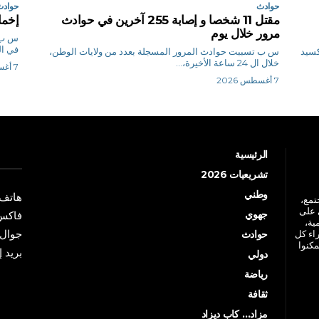
حوادث
حوادث
مقتل 11 شخصا و إصابة 255 آخرين في حوادث
إخماد 25 حريقا خلا
مرور خلال يوم
في ال
أكسيد
س ب تسببت حوادث المرور المسجلة بعدد من ولايات الوطن،
خلال ال 24 ساعة الأخيرة،...
7 أغسطس 2026
7 أغسطس 2026
الرئيسية
تشريعيات 2026
وطني
هاتف: +213 41 
جتمع،
 على
جهوي
فاكس: +213 41
ية،
جوال: +213 7 70 
راء كل
حوادث
مكنوا
بريد إلكترو
دولي
رياضة
ثقافة
مزاد… كاب ديزاد