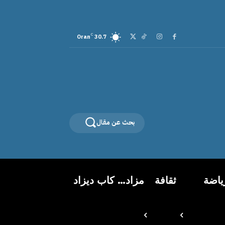
C
Oran
30.7
بحث عن مقال
ياضة
ثقافة
مزاد… كاب ديزاد