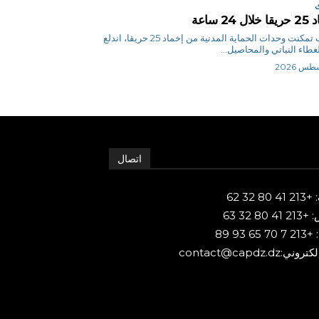
ل 24 ساعة
س ب تمكنت وحدات الحماية المدنية من إخماد 25 حريقا، اندلع
غطاء النباتي والمحاصيل...
اتصال
80 32 62
 80 32 63
65 93 89
ني:contact@capdz.dz