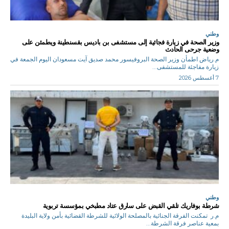
وطني
وزير الصحة في زيارة فجائية إلى مستشفى بن باديس بقسنطينة ويطمئن على
وضعية جرحى الحادث
م.رياض اطمأن وزير الصحة البروفيسور محمد صديق آيت مسعودان اليوم الجمعة في
زيارة مفاجئة للمستشفى...
7 أغسطس 2026
وطني
شرطة بوفاريك تلقي القبض على سارق عتاد مطبخي بمؤسسة تربوية
م.ر تمكنت الفرقة الجنائية بالمصلحة الولائية للشرطة القضائية بأمن ولاية البليدة
بمعية عناصر فرقة الشرطة...