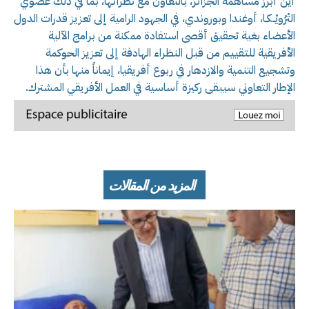
أين أبرز مساهمة الجزائر، بالتعاون مع نظرائها، بما في ذلك عضوي
التْرُويْــكـا، أوغندا وبوروندي، في الجهود الرامية إلى تعزيز قدرات الدول
الأعضاء بغية تحقيق أقصى استفادة ممكنة من برامج الآلية
الأفريقية للتقييم من قبل النظراء الهادفة إلى تعزيز الحوكمة
وتشجيع التنمية والازدهار في ربوع أفريقيا، إيماناً منها بأن هذا
الإطار التعاوني سيبقى ركيزة أساسية في العمل الأفريقي المشترك.
المزيد من المقالات