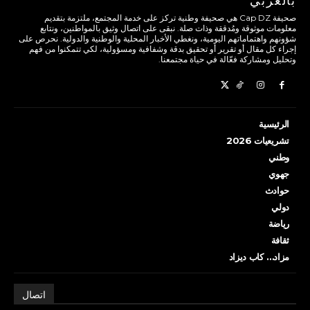
بالعربي
صحيفة Cap DZ هي صحيفة وطنية تركز على خدمة المجتمع، ملتزمة بتقديم
معلومات موثوقة ومُدققة وذات صلة. نبقى على اتصال وثيق بالمواطنين، ونتابع
شؤونهم واهتماماتهم اليومية، ونغطي الأخبار المحلية والوطنية والدولية. نحرص على
إجراء كل مقال أو تقرير أو تحقيق بدقة وشفافية ومسؤولية، لكي تتمكنوا من فهم
وتحليل ومشاركة فعّالة في حياة مجتمعنا.
الرئيسية
تشريعيات 2026
وطني
جهوي
حوادث
دولي
رياضة
ثقافة
مزاد… كاب ديزاد
اتصال