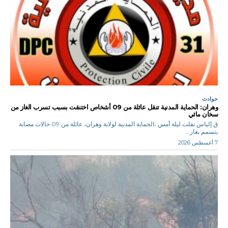
حوادث
وهران: الحماية المدنية تنقل عائلة من 09 أشخاص اختنقت بسبب تسرب الغاز من
سخان مائي
ق.إلياس نقلت ليلة أمس ،الحماية المدنية لولاية وهران، عائلة من 09 حالات مصابة
بتسمم بغاز...
7 أغسطس 2026