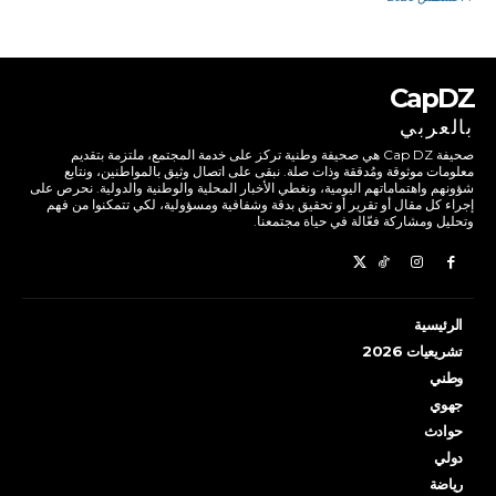
CapDZ
بالعربي
صحيفة Cap DZ هي صحيفة وطنية تركز على خدمة المجتمع، ملتزمة بتقديم
معلومات موثوقة ومُدققة وذات صلة. نبقى على اتصال وثيق بالمواطنين، ونتابع
شؤونهم واهتماماتهم اليومية، ونغطي الأخبار المحلية والوطنية والدولية. نحرص على
إجراء كل مقال أو تقرير أو تحقيق بدقة وشفافية ومسؤولية، لكي تتمكنوا من فهم
وتحليل ومشاركة فعّالة في حياة مجتمعنا.
الرئيسية
تشريعيات 2026
وطني
جهوي
حوادث
دولي
رياضة