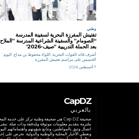
وطني
تفتيش المفرزة البحرية لسفينة المدرسة
“الصومام” والسفينة الشراعية المدرسة ”الملاح
بعد الحملة التدريبية ”صيف-2026′
أشرف قائد القوات البحرية, اللواء محفوظ بن مداح, اليوم
الخميس على مراسم تفتيش المفرزة...
7 أغسطس 2026
CapDZ
بالعربي
صحيفة Cap DZ هي صحيفة وطنية تركز على خدمة الم
ملتزمة بتقديم معلومات موثوقة ومُدققة وذات صلة. نبقى
اتصال وثيق بالمواطنين، ونتابع شؤونهم واهتماماتهم اليوم
ونغطي الأخبار المحلية والوطنية والدولية. نحرص على إج
مقال أو تقرير أو تحقيق بدقة وشفافية ومسؤولية، لكي تت