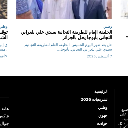
وطني
وطني
الخليفة العام للطريقة التجانية سيدي علي بلعرابي
”
التجاني بأبوجا يحل بالجزائر
الشو
حل بعد ظهر اليوم الخميس, الخليفة العام للطريقة التجانية,
سيدي علي بلعرابي التجاني, بأبوجا,...
، مساء ا
7 أغسطس 2026
7 أغسطس 2026
الرئيسية
تشريعيات 2026
وطني
هاتف: +213 41 
جتمع،
 على
جهوي
فاكس: +213 41
ية،
جوال: +213 7 70 
راء كل
حوادث
مكنوا