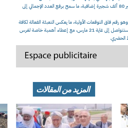
وبفضل التدخل المباشر للسيد والي الولاية، تم توفير 80 ألف شجيرة إضافية، ما سمح برفع العدد الإجمالي إلى
1 ألف شجرة بتاريخ 14 فيفري، وهو رقم فاق التوقعات الأولية، ما يعكس التعبئة الفعالة لكافة
المتدخلين. وأكد السيد الوالي أن عملية التشجير ستتواصل إلى غاية 21 مارس، مع إعطاء أهمية خاصة لغرس
 الحضري.
المزيد من المقالات