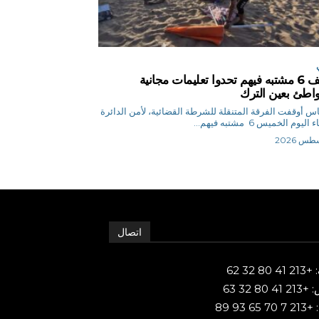
توقيف 6 مشتبه فيهم تحدوا تعليمات مجانية
اطئ بعين الترك
ق.إلياس أوقفت الفرقة المتنقلة للشرطة القضائية، لأمن الدائرة
ليوم الخميس 6 مشتبه فيهم...
اتصال
80 32 62
 80 32 63
65 93 89