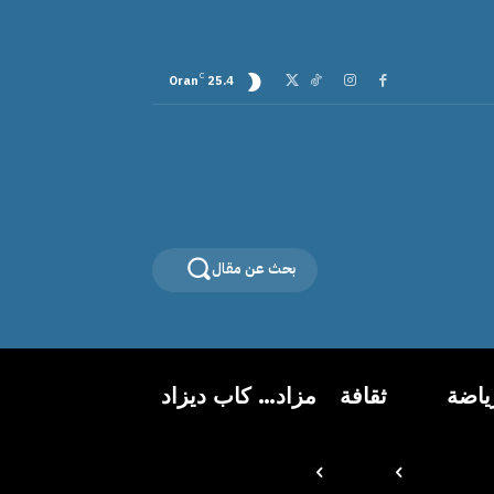
C
Oran
25.4
بحث عن مقال
ياضة
ثقافة
مزاد… كاب ديزاد