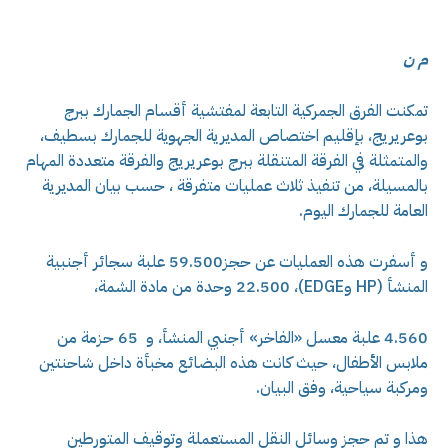
م ن
تمكنت الفرق الجمركية التابعة لمفتشية أقسام الجمارك ببرج
بوعريريج، بإقليم اختصاص المديرية الجهوية للجمارك بسطيف،
والمتمثلة في الفرقة المتنقلة ببرج بوعريريج والفرقة متعددة المهام
بالمسيلة، من تنفيذ ثلاث عمليات متفرقة ، حسب بيان المديرية
العامة للجمارك اليوم.
و أسفرت هذه العمليات عن حجز59.500 علبة سجائر أجنبية
المنشأ (HP وEDGE)، 22.500 وحدة من مادة الشمة،
4.560 علبة معسل «الفاخر» أجنبي المنشأ، و 65 حزمة من
ملابس الأطفال، حيث كانت هذه البضائع مخبأة داخل شاحنتين
ومركبة سياحية، وفق البيان.
هذا و تم حجز وسائل النقل المستعملة وتوقيف المتورطين