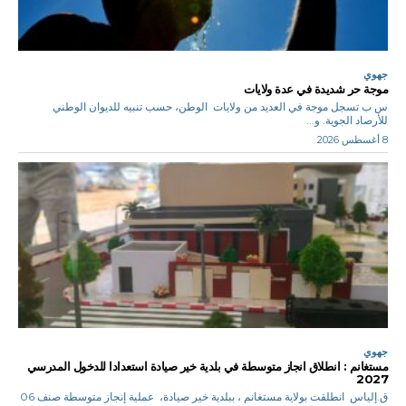
جهوي
موجة حر شديدة في عدة ولايات
س ب تسجل موجة في العديد من ولايات الوطن، حسب تنبيه للديوان الوطني
للأرصاد الجوية. و...
8 أغسطس 2026
جهوي
مستغانم : انطلاق انجاز متوسطة في بلدية خير صيادة استعدادا للدخول المدرسي
2027
ق.إلياس انطلقت بولاية مستغانم ، ببلدية خير صيادة، عملية إنجاز متوسطة صنف 06