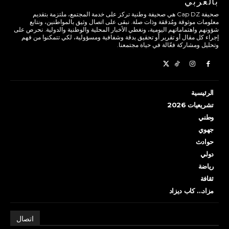
بالعربي
صحيفة Cap DZ هي صحيفة وطنية تركز على خدمة المجتمع، ملتزمة بتقديم
معلومات موثوقة ومُدققة وذات صلة. نبقى على اتصال وثيق بالمواطنين، ونتابع
شؤونهم واهتماماتهم اليومية، ونغطي الأخبار المحلية والوطنية والدولية. نحرص على
إجراء كل مقال أو تقرير أو تحقيق بدقة وشفافية ومسؤولية، لكي تتمكنوا من فهم
وتحليل ومشاركة فعّالة في حياة مجتمعنا.
الرئيسية
تشريعيات 2026
وطني
جهوي
حوادث
دولي
رياضة
ثقافة
مزاد… كاب ديزاد
اتصال