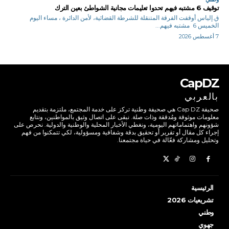
توقيف 6 مشتبه فيهم تحدوا تعليمات مجانية الشواطئ بعين الترك
ق.إلياس أوقفت الفرقة المتنقلة للشرطة القضائية، لأمن الدائرة ، مساء اليوم
الخميس 6 مشتبه فيهم...
7 أغسطس 2026
CapDZ
بالعربي
صحيفة Cap DZ هي صحيفة وطنية تركز على خدمة المجتمع، ملتزمة بتقديم
معلومات موثوقة ومُدققة وذات صلة. نبقى على اتصال وثيق بالمواطنين، ونتابع
شؤونهم واهتماماتهم اليومية، ونغطي الأخبار المحلية والوطنية والدولية. نحرص على
إجراء كل مقال أو تقرير أو تحقيق بدقة وشفافية ومسؤولية، لكي تتمكنوا من فهم
وتحليل ومشاركة فعّالة في حياة مجتمعنا.
الرئيسية
تشريعيات 2026
وطني
جهوي