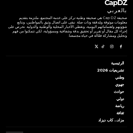
CapDZ
بالعربي
صحيفة Cap DZ هي صحيفة وطنية تركز على خدمة المجتمع، ملتزمة بتقديم
معلومات موثوقة ومُدققة وذات صلة. نبقى على اتصال وثيق بالمواطنين، ونتابع
شؤونهم واهتماماتهم اليومية، ونغطي الأخبار المحلية والوطنية والدولية. نحرص على
إجراء كل مقال أو تقرير أو تحقيق بدقة وشفافية ومسؤولية، لكي تتمكنوا من فهم
وتحليل ومشاركة فعّالة في حياة مجتمعنا.
الرئيسية
تشريعيات 2026
وطني
جهوي
حوادث
دولي
رياضة
ثقافة
مزاد… كاب ديزاد