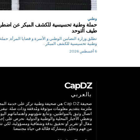
وطني
حملة وطنية تحسيسية للكشف المبكر عن اضطر
طيف التوحد
تطلق وزارة التضامن الوطني و الأسرة و قضايا المرأة, حملة
وطنية تحسيسية للكشف المبكر...
6 أغسطس 2026
CapDZ
بالعربي
صحيفة Cap DZ هي صحيفة وطنية تركز على خدمة الم
ملتزمة بتقديم معلومات موثوقة ومُدققة وذات صلة. نبقى
اتصال وثيق بالمواطنين، ونتابع شؤونهم واهتماماتهم اليوم
ونغطي الأخبار المحلية والوطنية والدولية. نحرص على إج
مقال أو تقرير أو تحقيق بدقة وشفافية ومسؤولية، لكي تت
من فهم وتحليل ومشاركة فعّالة في حياة مجتمعنا.