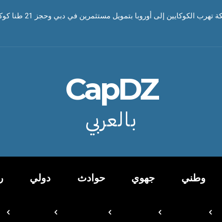
رب الكوكايين إلى أوروبا بتمويل مستثمرين في دبي وحجز 21 طنا كوكايين
CapDZ
بالعربي
وطني
جهوي
حوادث
دولي
ر