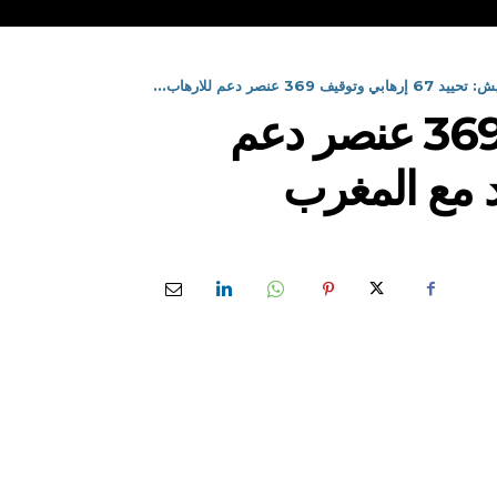
369 عنصر دعم للارهاب...
حصيلة سنوية للجيش: تحييد 67 إرهابي وتوقيف 369 عنصر دعم