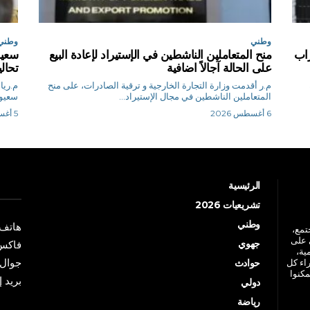
وطني
وطني
اب
منح المتعاملين الناشطين في الإستيراد لإعادة البيع
سعيو
على الحالة آجالاً اضافية
تحال
م.ر أقدمت وزارة التجارة الخارجية و ترقية الصادرات، على منح
المتعاملين الناشطين في مجال الإستيراد...
سعيود
6 أغسطس 2026
5 أغسطس 2026
الرئيسية
تشريعيات 2026
وطني
هاتف: +213 41 
جتمع،
 على
جهوي
فاكس: +213 41
ية،
جوال: +213 7 70 
راء كل
حوادث
مكنوا
بريد إلكترو
دولي
رياضة