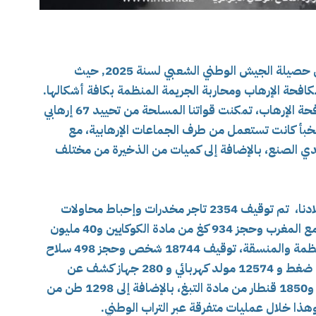
أعلنت وزارة الدفاع الوطني ، اليوم الإثنين ، عن حصيلة الجيش الوطني الشعبي لسنة 2025, حيث
كافحة الإرهاب ومحاربة الجريمة المنظمة بكافة أشكالها.
حسب بيان وزارة الدفاع الوطني:” في إطار مكافحة الإرهاب، تمكنت قواتنا المسلحة من تحييد 67 إرهابي
قيف 369 عنصر دعم، وكشف وتدمير 12 مخبأ كانت تستعمل من طرف الجماعات الإرهابية، مع
طعة سلاح ناري و 13 لغم تقليدي الصنع، بالإضافة إلى كميات من الذخيرة من مختلف
ومن جانب التصدي لآفة الاتجار بالمخدرات ببلادنا، تم توقيف 2354 تاجر مخدرات وإحباط محاولات
إدخال 35 طن من الكيف المعالج عبر الحدود مع المغرب وحجز 934 كغ من مادة الكوكايين و40 مليون
قرص مهلوس، كما شملت هذه العمليات المنظمة والمنسقة، توقيف 18744 شخص وحجز 498 سلاح
ناري و1747 مركبة، كما تم ضبط 7633 مطرقة ضغط و 12574 مولد كهربائي و 280 جهاز كشف عن
المعادن و 02 مليون و638 ألف لتر من الوقود و1850 قنطار من مادة التبغ، بالإضافة إلى 1298 طن من
وهذا خلال عمليات متفرقة عبر التراب الوطني.