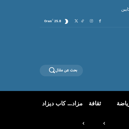
C
Oran
25.8
بحث عن مقال
ياضة
ثقافة
مزاد… كاب ديزاد