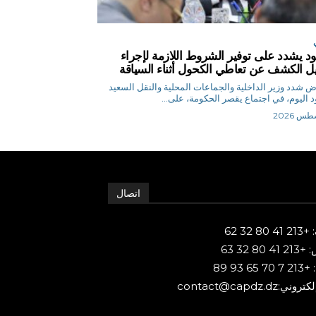
د يشدد على توفير الشروط اللازمة لإجراء
يل الكشف عن تعاطي الكحول أثناء السياقة
م.رياض شدد وزير الداخلية والجماعات المحلية والنقل السعيد
 اليوم، في اجتماع يقصر الحكومة، على...
اتصال
80 32 62
 80 32 63
65 93 89
ني:contact@capdz.dz