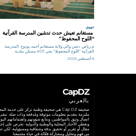
جهوي
مستغانم تعيش حدث تدشين المدرسة القرآنية
“اللوح المحفوظ”
م.رياض دشن والي ولاية مستغانم أحمد بودوح المدرسة
القرآنية "اللوح المحفوظ" بحي 400 مسكن ببلدية...
6 أغسطس 2026
CapDZ
بالعربي
صحيفة Cap DZ هي صحيفة وطنية تركز على خدمة الم
ملتزمة بتقديم معلومات موثوقة ومُدققة وذات صلة. نبقى
اتصال وثيق بالمواطنين، ونتابع شؤونهم واهتماماتهم اليوم
ونغطي الأخبار المحلية والوطنية والدولية. نحرص على إج
مقال أو تقرير أو تحقيق بدقة وشفافية ومسؤولية، لكي تت
من فهم وتحليل ومشاركة فعّالة في حياة مجتمعنا.