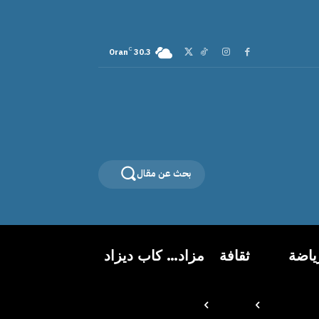
C
Oran
30.3
بحث عن مقال
ياضة
ثقافة
مزاد… كاب ديزاد