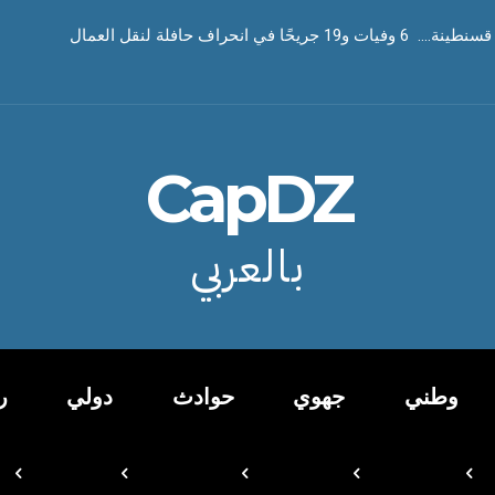
يحًا في انحراف حافلة لنقل العمال
دشين المدرسة القرآنية “اللوح المحفوظ”
CapDZ
بالعربي
وطني
جهوي
حوادث
دولي
ر