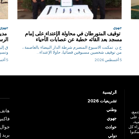
جهوي
جهوي
توقيف المتورطان في محاولة الإعتداء على إمام
مدير
مسجد بعد القائه خطبة عن عصابات الأحياء
الرس
ح.ن تمكنت الاسبوع المنصرم شرطة الدار البيضاء بالعاصمة ،
من توقيف شخصين مسبوقين قضائيا، حاولا الإعتداء...
وتسيي
5 أغسطس 2026
5 أغسطس 2026
الرئيسية
تشريعيات 2026
وطني
هاتف: +213 41 
جتمع،
 على
جهوي
فاكس: +213 41
ية،
جوال: +213 7 70 
راء كل
حوادث
مكنوا
بريد إلكترو
دولي