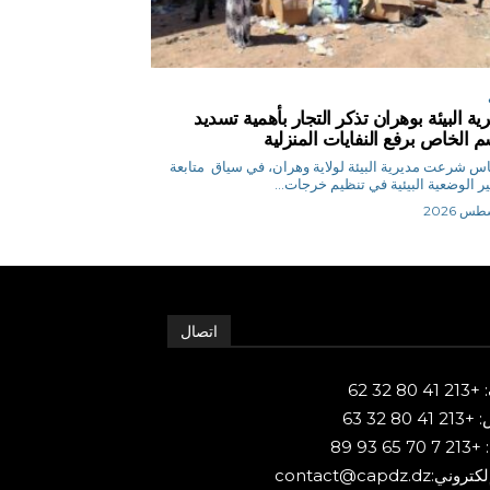
ية البيئة بوهران تذكر التجار بأهمية تسديد
م الخاص برفع النفايات المنزلية
ق.إلياس شرعت مديرية البيئة لولاية وهران، في سياق متابعة
ر الوضعية البيئية في تنظيم خرجات...
اتصال
80 32 62
 80 32 63
65 93 89
ني:contact@capdz.dz