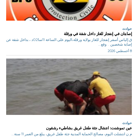
حوادث
إصابتان في إنفجار للغاز داخل شقة في ورقلة
ق.إلياس أسفر إنفجار للغاز بولاية ورقلة،اليوم على الساعة 11سا02د ، بداخل شقة عن
إصابة شخصين . وقع...
8 أغسطس 2026
حوادث
عين تموشنت: انتشال جثة طفل غريق بشاطيء رشقون
م ن انتشلت اليوم، مصالح الحماية المدنية جثة طفل غريق، يبلغ من العمر 11 سنة...