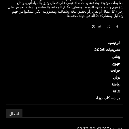
معلومات موثوقة ومُدققة وذات صلة. نبقى على اتصال وثيق بالمواطنين، ونتابع
شؤونهم واهتماماتهم اليومية، ونغطي الأخبار المحلية والوطنية والدولية. نحرص على
إجراء كل مقال أو تقرير أو تحقيق بدقة وشفافية ومسؤولية، لكي تتمكنوا من فهم
وتحليل ومشاركة فعّالة في حياة مجتمعنا.
الرئيسية
تشريعيات 2026
وطني
جهوي
حوادث
دولي
رياضة
ثقافة
مزاد… كاب ديزاد
اتصال
هاتف: +213 41 80 32 62