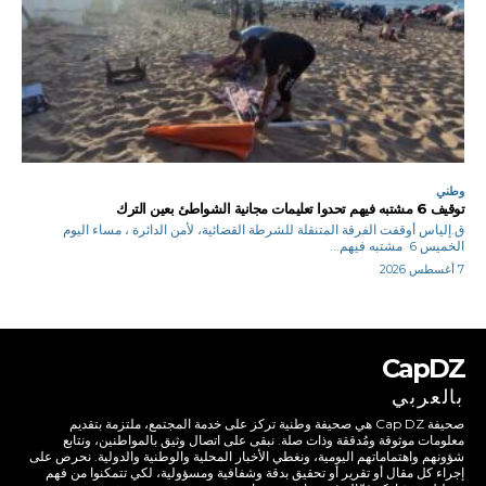
وطني
توقيف 6 مشتبه فيهم تحدوا تعليمات مجانية الشواطئ بعين الترك
ق.إلياس أوقفت الفرقة المتنقلة للشرطة القضائية، لأمن الدائرة ، مساء اليوم
الخميس 6 مشتبه فيهم...
7 أغسطس 2026
CapDZ
بالعربي
صحيفة Cap DZ هي صحيفة وطنية تركز على خدمة المجتمع، ملتزمة بتقديم
معلومات موثوقة ومُدققة وذات صلة. نبقى على اتصال وثيق بالمواطنين، ونتابع
شؤونهم واهتماماتهم اليومية، ونغطي الأخبار المحلية والوطنية والدولية. نحرص على
إجراء كل مقال أو تقرير أو تحقيق بدقة وشفافية ومسؤولية، لكي تتمكنوا من فهم