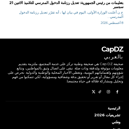
بتعليمات من رئيس الجمهورية: تعديل رزنامة الدخول المدرسي للتلاميذ الاثنين 21
سبتمبر
ح.ن أعلنت الوزارة الأولى، اليوم في بيان لها ، أنه تقرّر تعديل رزنامة الدخول
المدرسي...
8 أغسطس 2026
CapDZ
بالعربي
صحيفة Cap DZ هي صحيفة وطنية تركز على خدمة المجتمع، ملتزمة بتقديم
معلومات موثوقة ومُدققة وذات صلة. نبقى على اتصال وثيق بالمواطنين، ونتابع
شؤونهم واهتماماتهم اليومية، ونغطي الأخبار المحلية والوطنية والدولية. نحرص على
إجراء كل مقال أو تقرير أو تحقيق بدقة وشفافية ومسؤولية، لكي تتمكنوا من فهم
وتحليل ومشاركة فعّالة في حياة مجتمعنا.
الرئيسية
تشريعيات 2026
وطني
جهوي