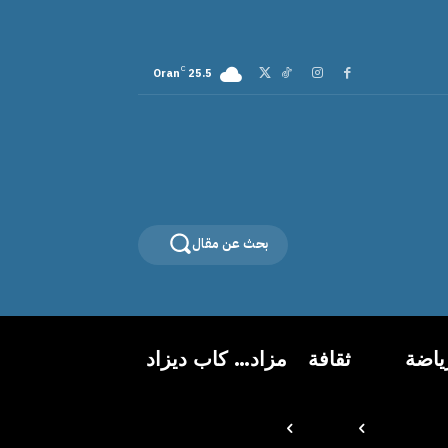
C
Oran
25.5
بحث عن مقال
ياضة
ثقافة
مزاد… كاب ديزاد