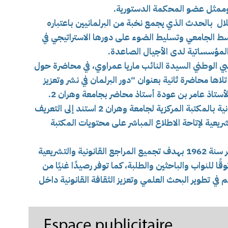
ممثل عضو المحكمة الدستورية.
ال بالحدث الذي يجمع نخبة من البرلمانيين باعتباره
لوسط الجامعي وتسليط الضوء على دورها الاستراتيجي في
المؤسساتية لدى الأجيال الصاعدة.
الوطني السيدة النائب ماريا عمراوي، في محاضرة حول
اها محاضرة ثانية بعنوان “دور البرلمان في نشر وتعزيز
الأستاذ عامر بن عودة أستاذ محاضر بجامعة وهران 2.
الأبواب المفتوحة تخللها عرض المكتبة البرلمانية بالمكتبة المركزية لجامعة وهران 2 استند إلى التعريف
يعية لإتاحة الاطلاع المباشر على محتويات المكتبة
المكتبة البرلمانية تأسست بعد استقلال الجزائر سنة 1962 بهدف تجميع المراجع القانونية والتشريعية
ًا للنواب والباحثين والطلبة، كما توفر رصيدًا غنيًا من
م في تطوير البحث العلمي وتعزيز الثقافة القانونية داخل