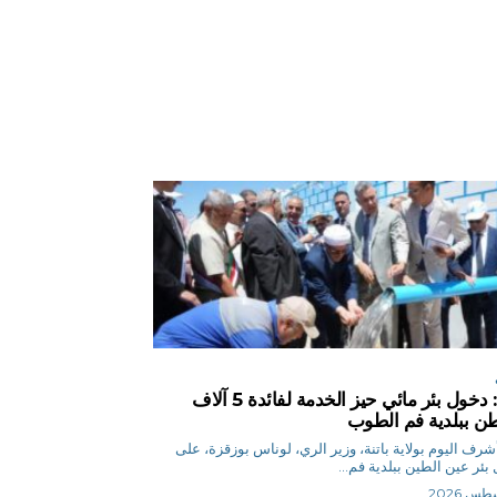
باتنة: دخول بئر مائي حيز الخدمة لفائدة 5 آلاف
ن ببلدية فم الطوب
ر أشرف اليوم بولاية باتنة، وزير الري، لوناس بوزقزة، على
بئر عين الطين ببلدية فم...