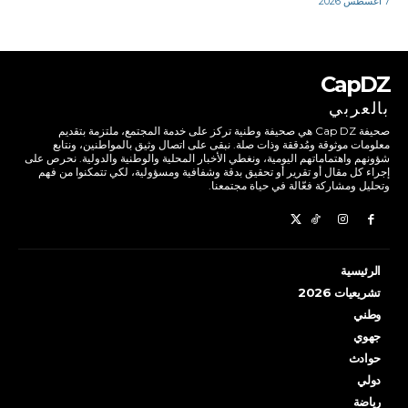
7 أغسطس 2026
CapDZ
بالعربي
صحيفة Cap DZ هي صحيفة وطنية تركز على خدمة المجتمع، ملتزمة بتقديم
معلومات موثوقة ومُدققة وذات صلة. نبقى على اتصال وثيق بالمواطنين، ونتابع
شؤونهم واهتماماتهم اليومية، ونغطي الأخبار المحلية والوطنية والدولية. نحرص على
إجراء كل مقال أو تقرير أو تحقيق بدقة وشفافية ومسؤولية، لكي تتمكنوا من فهم
وتحليل ومشاركة فعّالة في حياة مجتمعنا.
الرئيسية
تشريعيات 2026
وطني
جهوي
حوادث
دولي
رياضة