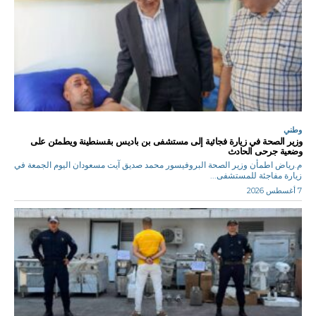
وطني
وزير الصحة في زيارة فجائية إلى مستشفى بن باديس بقسنطينة ويطمئن على
وضعية جرحى الحادث
م.رياض اطمأن وزير الصحة البروفيسور محمد صديق آيت مسعودان اليوم الجمعة في
زيارة مفاجئة للمستشفى...
7 أغسطس 2026