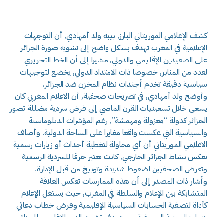
كشف الإعلامي الموريتاني البارز, بيبه ولد أمهادي, أن التوجهات
الإعلامية في المغرب تهدف بشكل واضح إلى تشويه صورة الجزائر
على الصعيدين الإقليمي والدولي, مشيرا إلى أن الخط التحريري
لعدد من المنابر, خصوصا ذات الامتداد الدولي, يخضع لتوجيهات
سياسية دقيقة تخدم أجندات نظام المخزن ضد الجزائر.
وأوضح ولد أمهادي, في تصريحات صحفية, أن الاعلام المغربي كان
يسعى خلال تسعينيات القرن الماضي إلى فرض سردية مضللة تصور
الجزائر كدولة “معزولة ومهمشة”, رغم المؤشرات الدبلوماسية
والسياسية التي عكست واقعا مغايرا على الساحة الدولية. وأضاف
الاعلامي الموريتاني أن أي محاولة لتغطية أحداث أو زيارات رسمية
تعكس نشاط الجزائر الخارجي, كانت تعتبر خرقا للسردية الرسمية
وتعرض الصحفيين لضغوط شديدة وتوبيخ من قبل الإدارة.
وأشار ذات المصدر إلى أن هذه الممارسات تعكس العلاقة
المتشابكة بين الإعلام والسلطة في المغرب, حيث يستغل الإعلام
كأداة لتصفية الحسابات السياسية الإقليمية وفرض خطاب دعائي