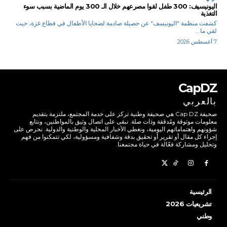
اليونيسيف: 300 طفل لقوا مصرعهم خلال الـ 300 يوم الماضية بسبب سوء
التغذية
كشفت منظمة "اليونيسف" عن حصيلة صادمة لضحايا الأطفال في قطاع غزة، حيث
لقي ما...
7 أغسطس 2026
CapDZ
بالعربي
صحيفة Cap DZ هي صحيفة وطنية تركز على خدمة المجتمع، ملتزمة بتقديم
معلومات موثوقة ومُدققة وذات صلة. نبقى على اتصال وثيق بالمواطنين، ونتابع
شؤونهم واهتماماتهم اليومية، ونغطي الأخبار المحلية والوطنية والدولية. نحرص على
إجراء كل مقال أو تقرير أو تحقيق بدقة وشفافية ومسؤولية، لكي تتمكنوا من فهم
وتحليل ومشاركة فعّالة في حياة مجتمعنا.
الرئيسية
تشريعيات 2026
وطني